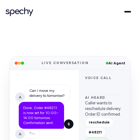
LIVE CONVERSATION
AI Agent
VOICE CALL
Can I move my
delivery to tomorrow?
A
AI HEARD
Caller wants to
Done. Order #48211
reschedule delivery.
is now set for 10:00–
Order ID confirmed.
14:00 tomorrow.
reschedule
Confirmation sent.
S
#48211
A