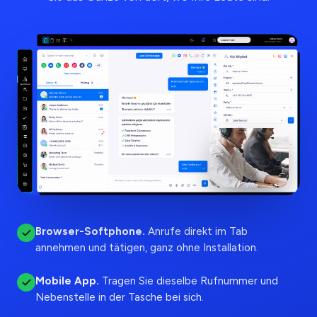
Browser-Softphone
.
Anrufe direkt im Tab
annehmen und tätigen, ganz ohne Installation.
Mobile App
.
Tragen Sie dieselbe Rufnummer und
Nebenstelle in der Tasche bei sich.