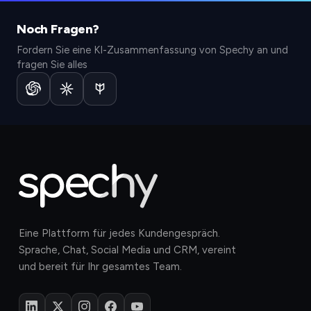
Kostenlos starten.
Demo buchen.
Noch Fragen?
Keine Kreditkarte nötig. Testen Sie Spechy 14 Tage
Sehen Sie, wie Spechy Ihre Vertriebs-, Marketing- und
kostenlos.
Serviceteams auf einer Plattform vereint.
Fordern Sie eine KI-Zusammenfassung von Spechy an und
Jetzt starten
Jetzt planen
fragen Sie alles
Eine Plattform für jedes Kundengespräch.
Sprache, Chat, Social Media und CRM, vereint
und bereit für Ihr gesamtes Team.