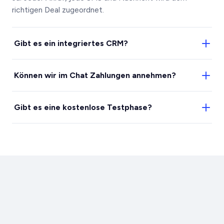
richtigen Deal zugeordnet.
Gibt es ein integriertes CRM?
Ja. Pipeline, Aufgaben und Kontakte liegen direkt
Können wir im Chat Zahlungen annehmen?
neben deinen Gesprächen.
Ja, mit Spechy Pay kannst du einen sicheren Link
Gibt es eine kostenlose Testphase?
senden und auf der Stelle bezahlt werden.
Ja, 7 Tage kostenlos, ganz ohne Kreditkarte.