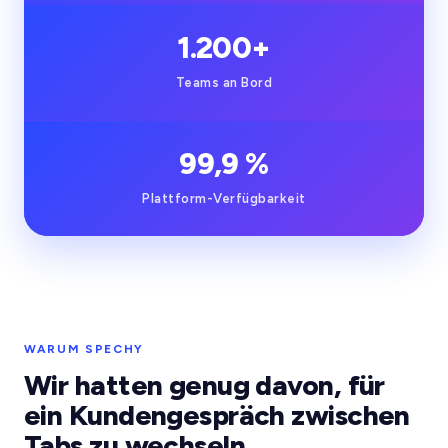
1.200+
Teams an Bord
99,9 %
Plattform-Verfügbarkeit
Unser Team in Istanbul
WARUM SPECHY
Wir hatten genug davon, für
ein Kundengespräch zwischen
Tabs zu wechseln.