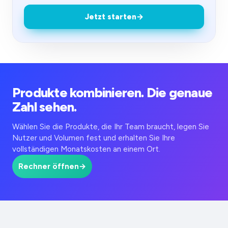
Jetzt starten
→
Produkte kombinieren. Die genaue
Zahl sehen.
Wählen Sie die Produkte, die Ihr Team braucht, legen Sie
Nutzer und Volumen fest und erhalten Sie Ihre
vollständigen Monatskosten an einem Ort.
Rechner öffnen
→