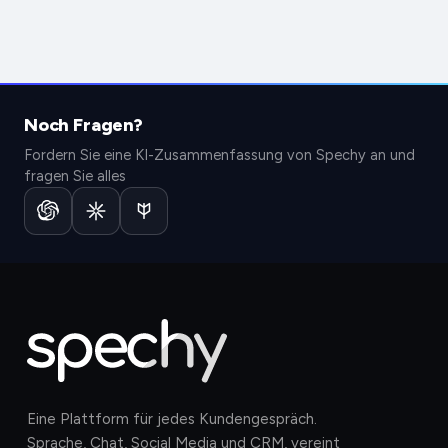
Kostenlos starten.
Demo buchen.
Noch Fragen?
Keine Kreditkarte nötig. Testen Sie Spechy 14 Tage
Sehen Sie, wie Spechy Ihre Vertriebs-, Marketing- und
kostenlos.
Serviceteams auf einer Plattform vereint.
Fordern Sie eine KI-Zusammenfassung von Spechy an und
Jetzt starten
Jetzt planen
fragen Sie alles
Eine Plattform für jedes Kundengespräch.
Sprache, Chat, Social Media und CRM, vereint