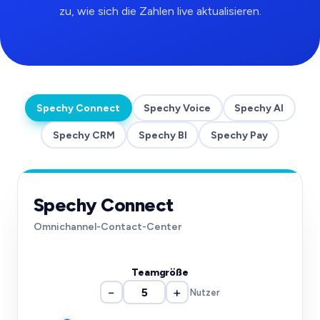
zu, wie sich die Zahlen live aktualisieren.
Spechy Connect
Spechy Voice
Spechy AI
Spechy CRM
Spechy BI
Spechy Pay
Spechy Connect
Omnichannel-Contact-Center
Teamgröße
−
+
Nutzer