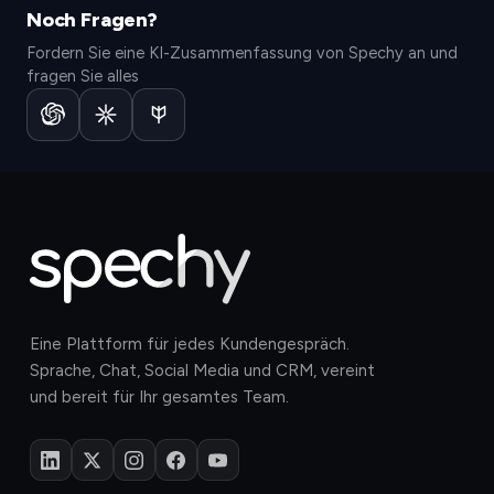
Noch Fragen?
Keine Kreditkarte nötig. Testen Sie Spechy 14 Tage
Sehen Sie, wie Spechy Ihre Vertriebs-, Marketing- und
kostenlos.
Serviceteams auf einer Plattform vereint.
Fordern Sie eine KI-Zusammenfassung von Spechy an und
Jetzt starten
Jetzt planen
fragen Sie alles
Eine Plattform für jedes Kundengespräch.
Sprache, Chat, Social Media und CRM, vereint
und bereit für Ihr gesamtes Team.