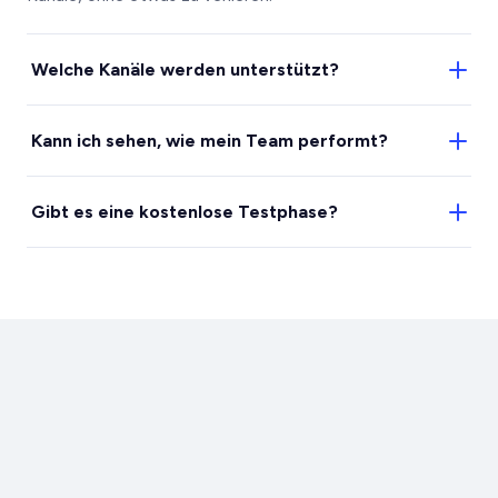
Welche Kanäle werden unterstützt?
Telefonie, WhatsApp, Instagram, E-Mail, Live-Chat
Kann ich sehen, wie mein Team performt?
und mehr, alles in einem Posteingang.
Ja. Live-Dashboards zeigen Volumen,
Gibt es eine kostenlose Testphase?
Reaktionszeiten und Qualität.
Ja, 7 Tage kostenlos, ganz ohne Kreditkarte.