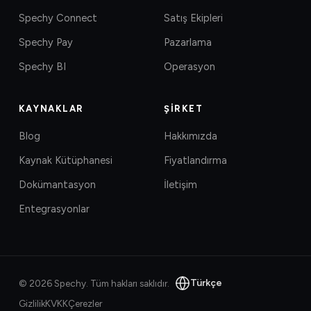
Spechy Connect
Satış Ekipleri
Spechy Pay
Pazarlama
Spechy BI
Operasyon
KAYNAKLAR
ŞIRKET
Blog
Hakkımızda
Kaynak Kütüphanesi
Fiyatlandırma
Dokümantasyon
İletişim
Entegrasyonlar
Türkçe
©
2026
Spechy.
Tüm hakları saklıdır.
Gizlilik
KVKK
Çerezler