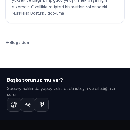
yüksek ve bağlı bir iş gücü yetiştirmek başarı için
elzemdir. Özellikle müşteri hizmetleri rollerindeki
çalışan bağlılığı…
Nur Melek Ögetürk
·
3
dk okuma
Bloga dön
Başka sorunuz mu var?
Spechy hakkında yapay zeka özeti isteyin ve dilediğinizi
sorun