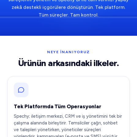
zekâ destekli içgörülere dönüştürün. Tek platform.
Tüm süreçler. Tam kontrol.
NEYE INANIYORUZ
Ürünün arkasındaki ilkeler.
Tek Platformda Tüm Operasyonlar
Spechy; iletişim merkezi, CRM ve iş yönetimini tek bir
çalışma alanında birleştirir. Temsilciler çağrı, sohbet
ve talepleri yönetirken, yöneticiler süreçleri
yönlendirir, kampanyaları (e-posta ve SMS) yürütür