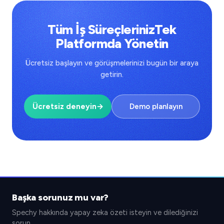
Tüm İş SüreçlerinizTek
Platformda Yönetin
Ücretsiz başlayın ve görüşmelerinizi bugün bir araya
getirin.
Ücretsiz deneyin
→
Demo planlayın
Başka sorunuz mu var?
Spechy hakkında yapay zeka özeti isteyin ve dilediğinizi
sorun