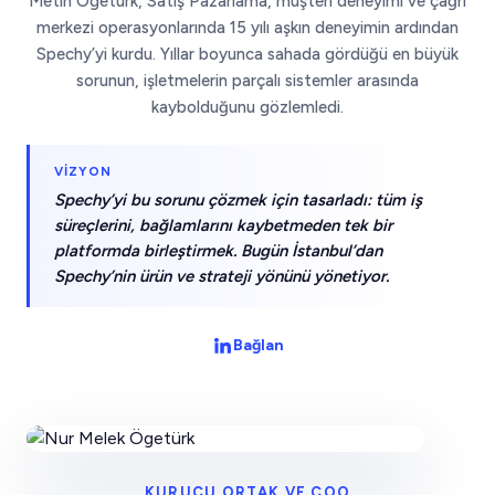
Metin Ögetürk, Satış Pazarlama, müşteri deneyimi ve çağrı
merkezi operasyonlarında 15 yılı aşkın deneyimin ardından
Spechy’yi kurdu. Yıllar boyunca sahada gördüğü en büyük
sorunun, işletmelerin parçalı sistemler arasında
kaybolduğunu gözlemledi.
VIZYON
Spechy’yi bu sorunu çözmek için tasarladı: tüm iş
süreçlerini, bağlamlarını kaybetmeden tek bir
platformda birleştirmek. Bugün İstanbul’dan
Spechy’nin ürün ve strateji yönünü yönetiyor.
Bağlan
KURUCU ORTAK VE COO