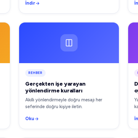
İndir
İ
REHBER
Gerçekten işe yarayan
D
yönlendirme kuralları
o
Akıllı yönlendirmeyle doğru mesajı her
Y
seferinde doğru kişiye iletin.
k
Oku
İ