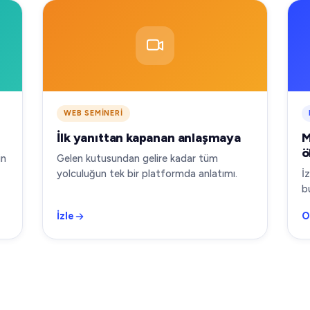
WEB SEMINERI
i
İlk yanıttan kapanan anlaşmaya
M
ö
in
Gelen kutusundan gelire kadar tüm
yolculuğun tek bir platformda anlatımı.
İ
b
İzle
O