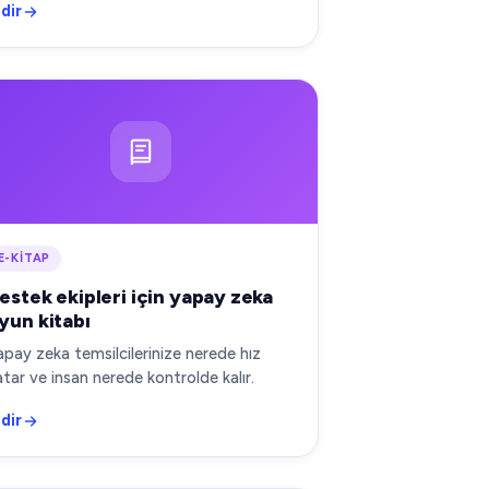
ndir
E-KITAP
estek ekipleri için yapay zeka
yun kitabı
apay zeka temsilcilerinize nerede hız
atar ve insan nerede kontrolde kalır.
ndir