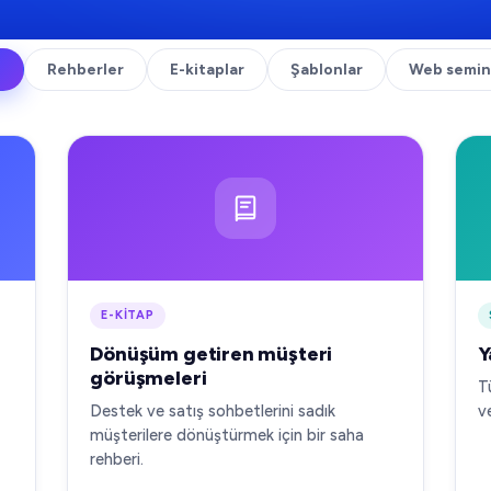
ü
Rehberler
E-kitaplar
Şablonlar
Web semin
E-KITAP
Dönüşüm getiren müşteri
Y
görüşmeleri
T
Destek ve satış sohbetlerini sadık
v
müşterilere dönüştürmek için bir saha
rehberi.