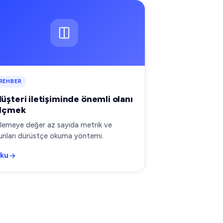
REHBER
üşteri iletişiminde önemli olanı
lçmek
zlemeye değer az sayıda metrik ve
unları dürüstçe okuma yöntemi.
ku