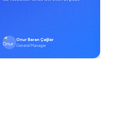
headcou
Onur Baran Çağlar
O
General Manager
C