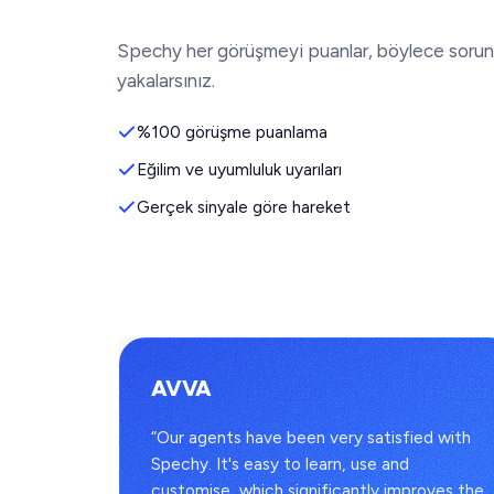
Spechy her görüşmeyi puanlar, böylece soru
yakalarsınız.
%100 görüşme puanlama
Eğilim ve uyumluluk uyarıları
Gerçek sinyale göre hareket
AVVA
s
“Our agents have been very satisfied with
to one
Spechy. It's easy to learn, use and
 full
customise, which significantly improves the