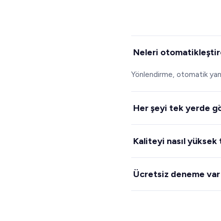
Neleri otomatikleştir
Yönlendirme, otomatik yanıt
Her şeyi tek yerde gö
Evet. Canlı bir pano hacmi,
Kaliteyi nasıl yüksek
Spechy her görüşmeyi puanlar
Ücretsiz deneme var
Evet, kart bilgisi gerekme