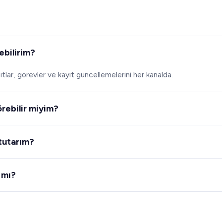
ebilirim?
lar, görevler ve kayıt güncellemelerini her kanalda.
rebilir miyim?
 bekleme sürelerini ve iş yükünü gösterir.
 tutarım?
, eğilimleri ve riski işaretler.
 mı?
den 7 gün ücretsiz.