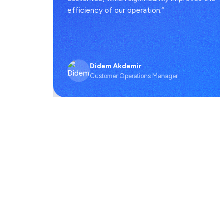
efficiency of our operation.”
Didem Akdemir
Customer Operations Manager