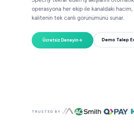
operasyona her ekip ile kanaldaki hacim
kalitenin tek canlı görünümünü sunar.
Demo Talep E
Ücretsiz Deneyin
→
TRUSTED BY