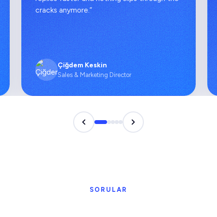
cracks anymore.”
Çiğdem Keskin
Sales & Marketing Director
SORULAR