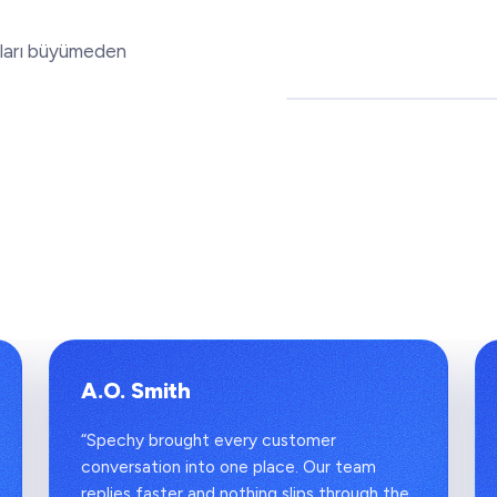
nları büyümeden
A.O. Smith
“Spechy brought every customer
conversation into one place. Our team
replies faster and nothing slips through the