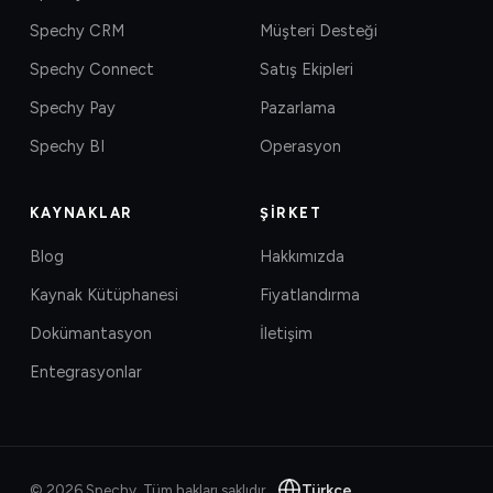
Spechy CRM
Müşteri Desteği
Spechy Connect
Satış Ekipleri
Spechy Pay
Pazarlama
Spechy BI
Operasyon
KAYNAKLAR
ŞIRKET
Blog
Hakkımızda
Kaynak Kütüphanesi
Fiyatlandırma
Dokümantasyon
İletişim
Entegrasyonlar
Türkçe
©
2026
Spechy.
Tüm hakları saklıdır.