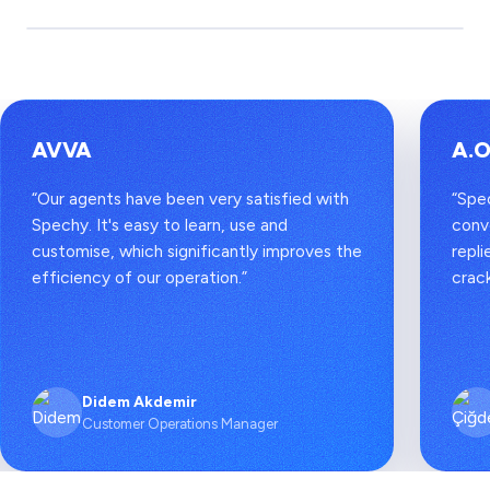
AVVA
A.O
“Our agents have been very satisfied with
“Spe
Spechy. It's easy to learn, use and
conv
customise, which significantly improves the
repli
efficiency of our operation.”
crac
Didem Akdemir
Customer Operations Manager