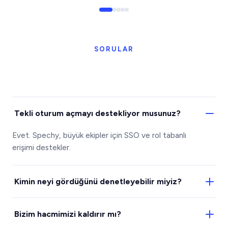
SORULAR
Tekli oturum açmayı destekliyor musunuz?
Evet. Spechy, büyük ekipler için SSO ve rol tabanlı
erişimi destekler.
Kimin neyi gördüğünü denetleyebilir miyiz?
Evet. İzinler ve denetim kayıtları yapısında mevcuttur.
Bizim hacmimizi kaldırır mı?