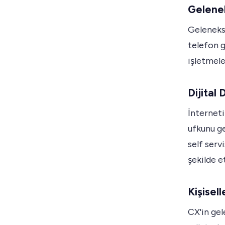
Gelenek
Gelenekse
telefon g
işletmele
Dijital
İnterneti
ufkunu ge
self serv
şekilde e
Kişisel
CX'in gel