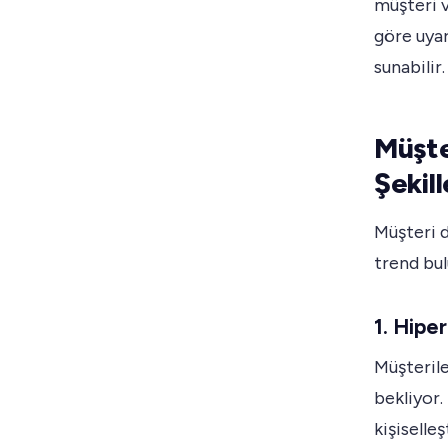
müşteri v
göre uyar
sunabilir.
Müşte
Şekil
Müşteri 
trend bu
1. Hiper
Müşterile
bekliyor.
kişiselle