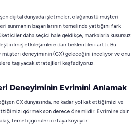
işen dijital dünyada işletmeler, olağanüstü müşteri
ri sunmanın başarılarının temelinde yattığını fark
üketiciler daha seçici hale geldikçe, markalarla kusursuz
leştirilmiş etkileşimlere dair beklentileri arttı. Bu
 müşteri deneyiminin (CX) geleceğini inceliyor ve onu
elere taşıyacak stratejileri keşfediyoruz.
ri Deneyiminin Evrimini Anlamak
eğişen CX dünyasında, ne kadar yol kat ettiğimizi ve
ittiğimizi görmek son derece önemlidir. Evrimine dair
bakış, temel içgörüleri ortaya koyuyor: