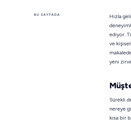
BU SAYFADA
Hızla gel
deneyimle
ediyor. T
ve kişisel
makalede
yeni zirv
Müşte
Sürekli d
nereye g
kısa bir 