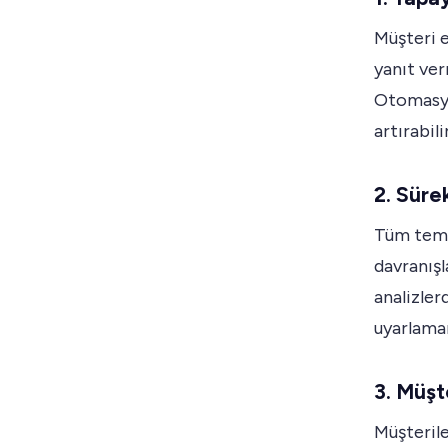
Müşteri e
yanıt ver
Otomasyo
artırabilir
2. Süre
Tüm temas
davranışl
analizlerd
uyarlaman
3. Müşt
Müşterile