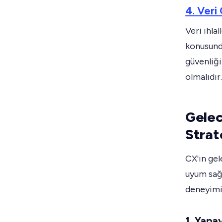
4. Veri 
Veri ihla
konusunda
güvenliği
olmalıdır.
Gelec
Strate
CX'in gel
uyum sağl
deneyimin
1. Yap