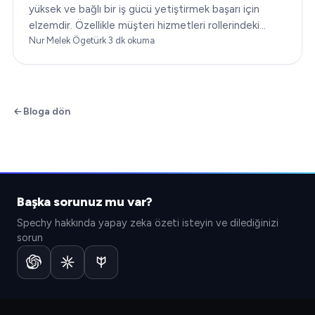
yüksek ve bağlı bir iş gücü yetiştirmek başarı için
elzemdir. Özellikle müşteri hizmetleri rollerindeki
çalışan bağlılığı…
Nur Melek Ögetürk
·
3
dk okuma
Bloga dön
Başka sorunuz mu var?
Spechy hakkında yapay zeka özeti isteyin ve dilediğinizi
sorun