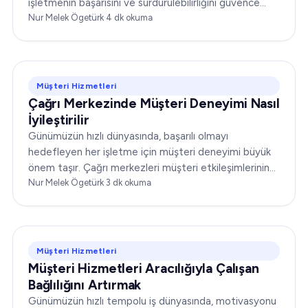
işletmenin başarısını ve sürdürülebilirliğini güvence
altına almada belirleyici bir unsurdur. Şirketler...
Nur Melek Ögetürk
·
4
dk okuma
Müşteri Hizmetleri
Çağrı Merkezinde Müşteri Deneyimi Nasıl
İyileştirilir
Günümüzün hızlı dünyasında, başarılı olmayı
hedefleyen her işletme için müşteri deneyimi büyük
önem taşır. Çağrı merkezleri müşteri etkileşimlerinin
ön cephesinde yer alır ve bu da operasyonlarını
Nur Melek Ögetürk
·
3
dk okuma
optimize etmeyi…
Müşteri Hizmetleri
Müşteri Hizmetleri Aracılığıyla Çalışan
Bağlılığını Artırmak
Günümüzün hızlı tempolu iş dünyasında, motivasyonu