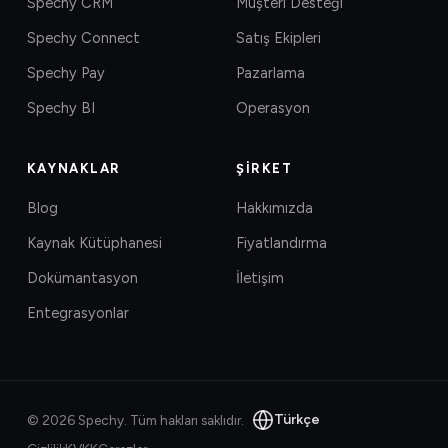
Spechy CRM
Müşteri Desteği
Spechy Connect
Satış Ekipleri
Spechy Pay
Pazarlama
Spechy BI
Operasyon
KAYNAKLAR
ŞIRKET
Blog
Hakkımızda
Kaynak Kütüphanesi
Fiyatlandırma
Dokümantasyon
İletişim
Entegrasyonlar
Türkçe
©
2026
Spechy.
Tüm hakları saklıdır.