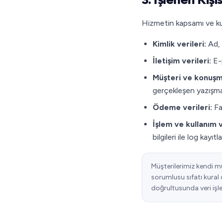
Hizmetin kapsamı ve kull
Kimlik verileri:
Ad, 
İletişim verileri:
E-p
Müşteri ve konuşma
gerçekleşen yazışmala
Ödeme verileri:
Fat
İşlem ve kullanım v
bilgileri ile log kayıtla
Müşterilerimiz kendi mü
sorumlusu sıfatı kural 
doğrultusunda veri işley