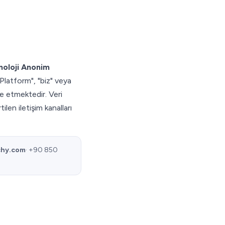
oloji Anonim
Platform", "biz" veya
de etmektedir. Veri
len iletişim kanalları
hy.com
· +90 850