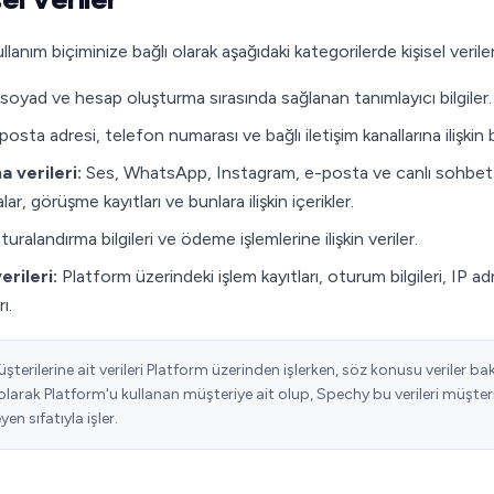
anım biçiminize bağlı olarak aşağıdaki kategorilerde kişisel verile
soyad ve hesap oluşturma sırasında sağlanan tanımlayıcı bilgiler.
osta adresi, telefon numarası ve bağlı iletişim kanallarına ilişkin bi
 verileri:
Ses, WhatsApp, Instagram, e-posta ve canlı sohbet k
r, görüşme kayıtları ve bunlara ilişkin içerikler.
uralandırma bilgileri ve ödeme işlemlerine ilişkin veriler.
erileri:
Platform üzerindeki işlem kayıtları, oturum bilgileri, IP ad
rı.
şterilerine ait verileri Platform üzerinden işlerken, söz konusu veriler b
olarak Platform'u kullanan müşteriye ait olup, Spechy bu verileri müşteri
en sıfatıyla işler.