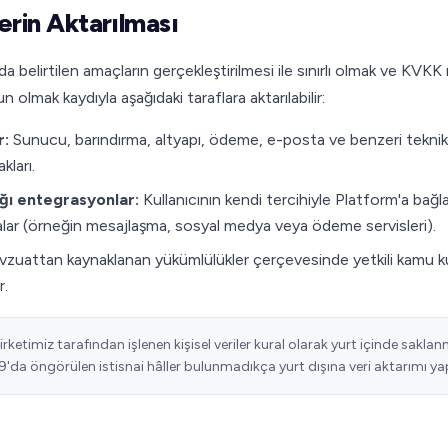
lerin Aktarılması
rıda belirtilen amaçların gerçekleştirilmesi ile sınırlı olmak ve KVK
 olmak kaydıyla aşağıdaki taraflara aktarılabilir:
r:
Sunucu, barındırma, altyapı, ödeme, e-posta ve benzeri teknik 
kları.
ğı entegrasyonlar:
Kullanıcının kendi tercihiyle Platform'a bağl
alar (örneğin mesajlaşma, sosyal medya veya ödeme servisleri).
zuattan kaynaklanan yükümlülükler çerçevesinde yetkili kamu kur
r.
irketimiz tarafından işlenen kişisel veriler kural olarak yurt içinde sakla
9'da öngörülen istisnai hâller bulunmadıkça yurt dışına veri aktarımı y