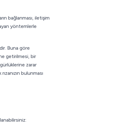
rın bağlanması, iletişim
lmayan yöntemlerle
dir. Buna göre
e getirilmesi, bir
zgürlüklerine zarar
 rızanızın bulunması
nabilirsiniz: