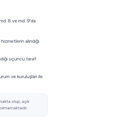
K md. 8 ve md. 9'da
hizmetlerin alındığı
adığı üçüncü taraf
um ve kuruluşları ile
nmakta olup, açık
apılmamaktadır.