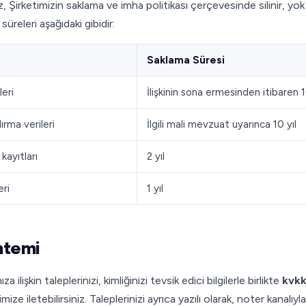
, Şirketimizin saklama ve imha politikası çerçevesinde silinir, yok
 süreleri aşağıdaki gibidir:
Saklama Süresi
eri
İlişkinin sona ermesinden itibaren 1
ırma verileri
İlgili mali mevzuat uyarınca 10 yıl
kayıtları
2 yıl
eri
1 yıl
ntemi
a ilişkin taleplerinizi, kimliğinizi tevsik edici bilgilerle birlikte
kvk
ize iletebilirsiniz. Taleplerinizi ayrıca yazılı olarak, noter kanalıyla