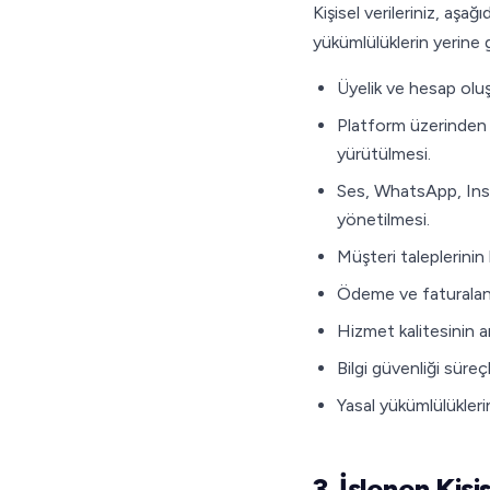
Kişisel verileriniz, aşa
yükümlülüklerin yerine g
Üyelik ve hesap olu
Platform üzerinden 
yürütülmesi.
Ses, WhatsApp, Insta
yönetilmesi.
Müşteri taleplerinin
Ödeme ve faturalandı
Hizmet kalitesinin a
Bilgi güvenliği süreç
Yasal yükümlülüklerin
3. İşlenen Kişi