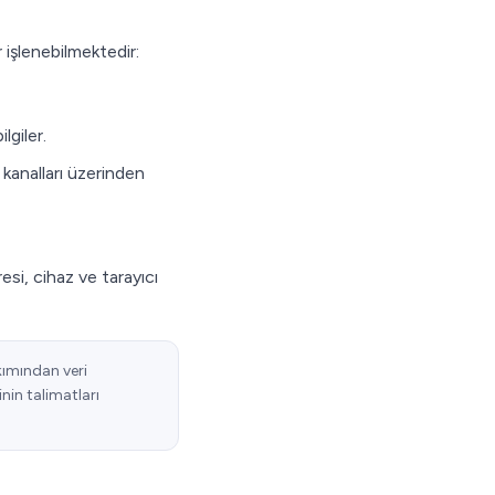
r işlenebilmektedir:
lgiler.
analları üzerinden
resi, cihaz ve tarayıcı
akımından veri
nin talimatları