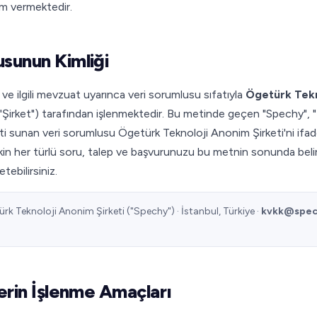
m vermektedir.
usunun Kimliği
K ve ilgili mevzuat uyarınca veri sorumlusu sıfatıyla
Ögetürk Tekn
"Şirket") tarafından işlenmektedir. Bu metinde geçen "Spechy", "
meti sunan veri sorumlusu Ögetürk Teknoloji Anonim Şirketi'ni ifa
işkin her türlü soru, talep ve başvurunuzu bu metnin sonunda belirti
tebilirsiniz.
rk Teknoloji Anonim Şirketi ("Spechy") · İstanbul, Türkiye ·
kvkk@spec
ilerin İşlenme Amaçları