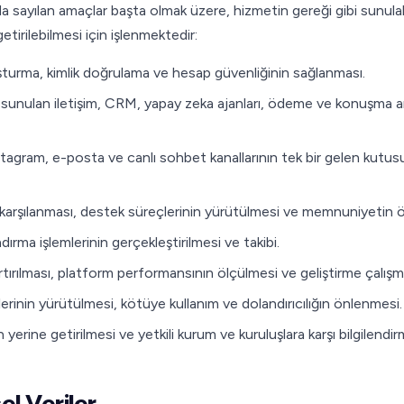
ğıda sayılan amaçlar başta olmak üzere, hizmetin gereği gibi sunula
etirilebilmesi için işlenmektedir:
şturma, kimlik doğrulama ve hesap güvenliğinin sağlanması.
sunulan iletişim, CRM, yapay zeka ajanları, ödeme ve konuşma ana
gram, e-posta ve canlı sohbet kanallarının tek bir gelen kutusun
 karşılanması, destek süreçlerinin yürütülmesi ve memnuniyetin ö
rma işlemlerinin gerçekleştirilmesi ve takibi.
rtırılması, platform performansının ölçülmesi ve geliştirme çalışma
lerinin yürütülmesi, kötüye kullanım ve dolandırıcılığın önlenmesi.
 yerine getirilmesi ve yetkili kurum ve kuruluşlara karşı bilgilendi
sel Veriler