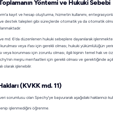
ri Toplamanın Yöntemi ve Hukuki Sebebi
tform'a kayıt ve hesap oluşturma, hizmetin kullanımı, entegrasyonla
sı ve destek talepleri gibi süreçlerde otomatik ya da otomatik o
lanmaktadır.
 ve md. 6'da düzenlenen hukuki sebeplere dayanılarak işlenmekte
 kurulması veya ifası için gerekli olması, hukuki yükümlülüğün yerin
ası veya korunması için zorunlu olması, ilgili kişinin temel hak ve ö
y'nin meşru menfaatleri için gerekli olması ve gerektiğinde açık
 olarak işlenebilir.
in Hakları (KVKK md. 11)
ri sorumlusu olan Spechy'ye başvurarak aşağıdaki haklarınızı kulla
 işlenip işlenmediğini öğrenme.