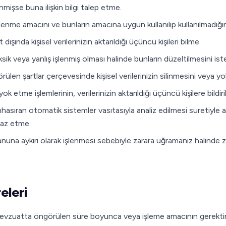
lenmişse buna ilişkin bilgi talep etme.
 işlenme amacını ve bunların amacına uygun kullanılıp kullanılmadığ
dışında kişisel verilerinizin aktarıldığı üçüncü kişileri bilme.
 eksik veya yanlış işlenmiş olması halinde bunların düzeltilmesini is
len şartlar çerçevesinde kişisel verilerinizin silinmesini veya yo
k etme işlemlerinin, verilerinizin aktarıldığı üçüncü kişilere bildir
nhasıran otomatik sistemler vasıtasıyla analiz edilmesi suretiyle 
raz etme.
 kanuna aykırı olarak işlenmesi sebebiyle zarara uğramanız halinde z
eleri
ili mevzuatta öngörülen süre boyunca veya işleme amacının gerektird