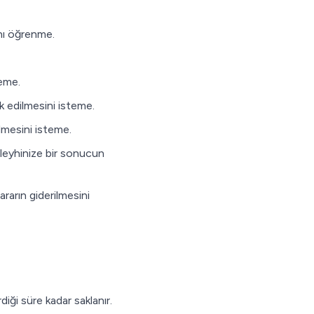
ını öğrenme.
teme.
k edilmesini isteme.
ilmesini isteme.
aleyhinize bir sonucun
ararın giderilmesini
iği süre kadar saklanır.