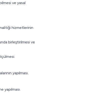
bilmesi ve yasal
litiği hizmetlerinin
da birleştirilmesi ve
lçülmesi.
larının yapılması.
rme yapılması.