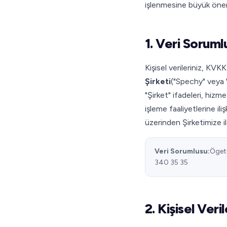
işlenmesine büyük öne
1. Veri Soruml
Kişisel verileriniz, KVK
Şirketi
("Spechy" veya 
"Şirket" ifadeleri, hiz
işleme faaliyetlerine il
üzerinden Şirketimize ile
Veri Sorumlusu:
Ögetü
340 35 35
2. Kişisel Ver