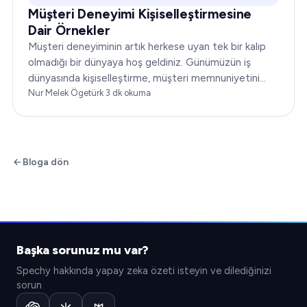
Müşteri Deneyimi Kişiselleştirmesine
Dair Örnekler
Müşteri deneyiminin artık herkese uyan tek bir kalıp
olmadığı bir dünyaya hoş geldiniz. Günümüzün iş
dünyasında kişiselleştirme, müşteri memnuniyetini
dönüştürmenin anahtarıdır. Bu makale…
Nur Melek Ögetürk
·
3
dk okuma
Bloga dön
Başka sorunuz mu var?
Spechy hakkında yapay zeka özeti isteyin ve dilediğinizi
sorun