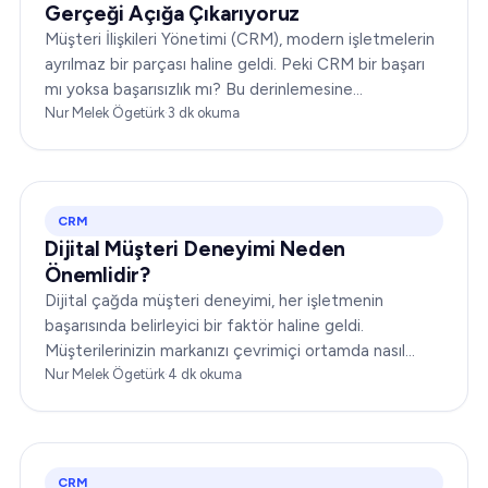
Gerçeği Açığa Çıkarıyoruz
Müşteri İlişkileri Yönetimi (CRM), modern işletmelerin
ayrılmaz bir parçası haline geldi. Peki CRM bir başarı
mı yoksa başarısızlık mı? Bu derinlemesine
incelemede, size kapsamlı bir bakış açısı sunmak için
Nur Melek Ögetürk
·
3
dk okuma
CRM'nin dinamiklerini ele alacağız…
CRM
Dijital Müşteri Deneyimi Neden
Önemlidir?
Dijital çağda müşteri deneyimi, her işletmenin
başarısında belirleyici bir faktör haline geldi.
Müşterilerinizin markanızı çevrimiçi ortamda nasıl
algıladığı ve markanızla nasıl etkileşime geçtiği,
Nur Melek Ögetürk
·
4
dk okuma
itibarınızı yükseltebilir ya da yerle bir edebilir...
CRM