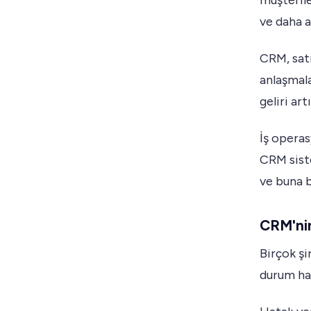
müşterile
ve daha a
CRM, satı
anlaşmala
geliri artı
İş operas
CRM siste
ve buna b
CRM'nin
Birçok şi
durum haya