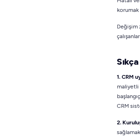
Hatalı ver
korumak ç
Değişim z
çalışanla
Sıkça
1. CRM u
maliyetli
başlangıç
CRM sist
2. Kurul
sağlamak 