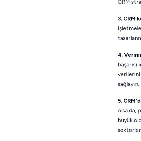
CRM strate
3. CRM kü
işletmele
tasarlan
4. Verin
başarısı 
verilerin
sağlayın.
5. CRM'd
olsa da, 
büyük ölç
sektörler