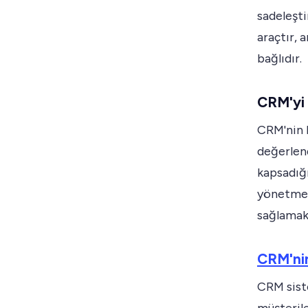
sadeleşti
araçtır, 
bağlıdır.
CRM'yi
CRM'nin b
değerlen
kapsadığı
yönetmek,
sağlamak 
CRM'nin
CRM siste