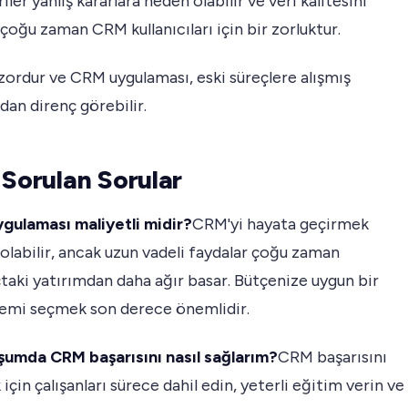
iler yanlış kararlara neden olabilir ve veri kalitesini
oğu zaman CRM kullanıcıları için bir zorluktur.
ordur ve CRM uygulaması, eski süreçlere alışmış
rdan direnç görebilir.
 Sorulan Sorular
ygulaması maliyetli midir?
CRM'yi hayata geçirmek
 olabilir, ancak uzun vadeli faydalar çoğu zaman
taki yatırımdan daha ağır basar. Bütçenize uygun bir
emi seçmek son derece önemlidir.
uşumda CRM başarısını nasıl sağlarım?
CRM başarısını
için çalışanları sürece dahil edin, yeterli eğitim verin ve