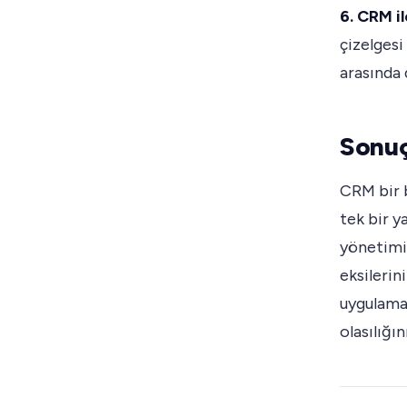
6. CRM i
çizelgesi
arasında 
Sonu
CRM bir b
tek bir y
yönetimin
eksilerin
uygulamal
olasılığın