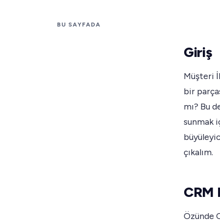
BU SAYFADA
Giriş
Müşteri İ
bir parça
mı? Bu de
sunmak iç
büyüleyic
çıkalım.
CRM B
Özünde CR