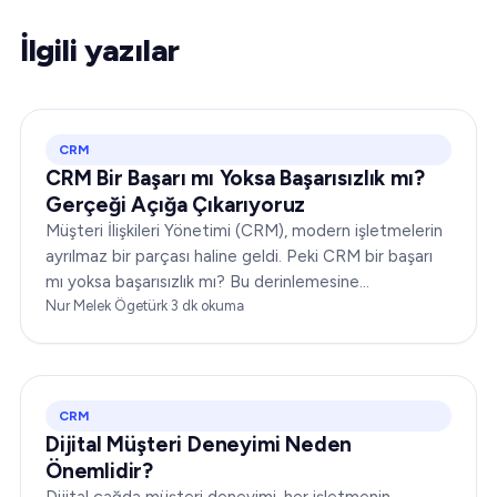
İlgili yazılar
CRM
CRM Bir Başarı mı Yoksa Başarısızlık mı?
Gerçeği Açığa Çıkarıyoruz
Müşteri İlişkileri Yönetimi (CRM), modern işletmelerin
ayrılmaz bir parçası haline geldi. Peki CRM bir başarı
mı yoksa başarısızlık mı? Bu derinlemesine
incelemede, size kapsamlı bir bakış açısı sunmak için
Nur Melek Ögetürk
·
3
dk okuma
CRM'nin dinamiklerini ele alacağız…
CRM
Dijital Müşteri Deneyimi Neden
Önemlidir?
Dijital çağda müşteri deneyimi, her işletmenin