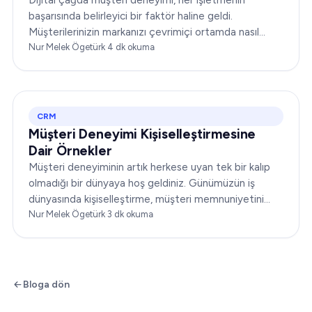
başarısında belirleyici bir faktör haline geldi.
Müşterilerinizin markanızı çevrimiçi ortamda nasıl
algıladığı ve markanızla nasıl etkileşime geçtiği,
Nur Melek Ögetürk
·
4
dk okuma
itibarınızı yükseltebilir ya da yerle bir edebilir...
CRM
Müşteri Deneyimi Kişiselleştirmesine
Dair Örnekler
Müşteri deneyiminin artık herkese uyan tek bir kalıp
olmadığı bir dünyaya hoş geldiniz. Günümüzün iş
dünyasında kişiselleştirme, müşteri memnuniyetini
dönüştürmenin anahtarıdır. Bu makale…
Nur Melek Ögetürk
·
3
dk okuma
Bloga dön