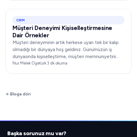
CRM
Müşteri Deneyimi Kişiselleştirmesine
Dair Örnekler
Müşteri deneyiminin artık herkese uyan tek bir kalıp
olmadığı bir dünyaya hoş geldiniz. Günümüzün iş
dünyasında kişiselleştirme, müşteri memnuniyetini
dönüştürmenin anahtarıdır. Bu makale…
Nur Melek Ögetürk
·
3
dk okuma
Bloga dön
Başka sorunuz mu var?