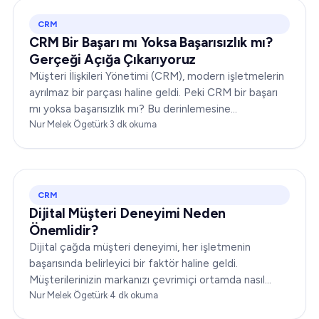
CRM
CRM Bir Başarı mı Yoksa Başarısızlık mı?
Gerçeği Açığa Çıkarıyoruz
Müşteri İlişkileri Yönetimi (CRM), modern işletmelerin
ayrılmaz bir parçası haline geldi. Peki CRM bir başarı
mı yoksa başarısızlık mı? Bu derinlemesine
incelemede, size kapsamlı bir bakış açısı sunmak için
Nur Melek Ögetürk
·
3
dk okuma
CRM'nin dinamiklerini ele alacağız…
CRM
Dijital Müşteri Deneyimi Neden
Önemlidir?
Dijital çağda müşteri deneyimi, her işletmenin
başarısında belirleyici bir faktör haline geldi.
Müşterilerinizin markanızı çevrimiçi ortamda nasıl
algıladığı ve markanızla nasıl etkileşime geçtiği,
Nur Melek Ögetürk
·
4
dk okuma
itibarınızı yükseltebilir ya da yerle bir edebilir...