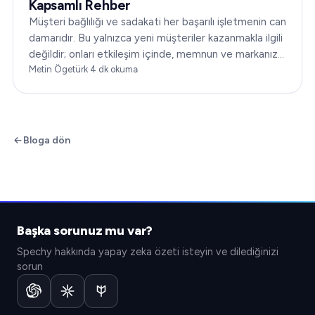
Kapsamlı Rehber
Müşteri bağlılığı ve sadakati her başarılı işletmenin can
damarıdır. Bu yalnızca yeni müşteriler kazanmakla ilgili
değildir; onları etkileşim içinde, memnun ve markanıza
sadık tutmakla ilgilidir. Bu makalede…
Metin Ögetürk
·
4
dk okuma
Bloga dön
Başka sorunuz mu var?
Spechy hakkında yapay zeka özeti isteyin ve dilediğinizi
sorun