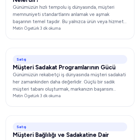
Günümüzün hızlı tempolu iş dünyasında, müşteri
memnuniyeti standartlarını anlamak ve aşmak
başarının temel taşıdır. Bu yalnızca ürün veya hizmet
sunmakla ilgili değildir;…
Metin Ögetürk
·
3
dk okuma
Satış
Müşteri Sadakat Programlarının Gücü
Günümüzün rekabetçi iş dünyasında müşteri sadakati
her zamankinden daha değerlidir. Güçlü bir sadık
müşteri tabanı oluşturmak, markanızın başarısını
önemli ölçüde artırabilir. Bu yazıda…
Metin Ögetürk
·
3
dk okuma
Satış
Müşteri Bağlılığı ve Sadakatine Dair