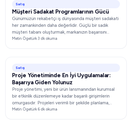
Satış
Müşteri Sadakat Programlarının Gücü
Günümüzün rekabetçi iş dünyasında müşteri sadakati
her zamankinden daha değerlidir. Güçlü bir sadık
müşteri tabanı oluşturmak, markanızın başarısını
önemli ölçüde artırabilir. Bu yazıda…
Metin Ögetürk
·
3
dk okuma
Satış
Proje Yönetiminde En İyi Uygulamalar:
Başarıya Giden Yolunuz
Proje yönetimi, yeni bir ürün lansmanından kurumsal
bir etkinlik düzenlemeye kadar başarılı girişimlerin
omurgasıdır. Projeleri verimli bir şekilde planlama,
yürütme ve takip etme becerisi, bir kuruluşun
Metin Ögetürk
·
6
dk okuma
başarısını belirleyebilir...