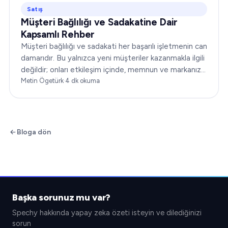
Satış
Müşteri Bağlılığı ve Sadakatine Dair
Kapsamlı Rehber
Müşteri bağlılığı ve sadakati her başarılı işletmenin can
damarıdır. Bu yalnızca yeni müşteriler kazanmakla ilgili
değildir; onları etkileşim içinde, memnun ve markanıza
sadık tutmakla ilgilidir. Bu makalede…
Metin Ögetürk
·
4
dk okuma
Bloga dön
Başka sorunuz mu var?
Spechy hakkında yapay zeka özeti isteyin ve dilediğinizi
sorun