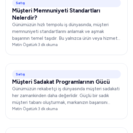
Satış
Müşteri Memnuniyeti Standartları
Nelerdir?
Günümüzün hızlı tempolu iş dünyasında, müşteri
memnuniyeti standartlarını anlamak ve aşmak
başarının temel taşıdır. Bu yalnızca ürün veya hizmet
sunmakla ilgili değildir;…
Metin Ögetürk
·
3
dk okuma
Satış
Müşteri Sadakat Programlarının Gücü
Günümüzün rekabetçi iş dünyasında müşteri sadakati
her zamankinden daha değerlidir. Güçlü bir sadık
müşteri tabanı oluşturmak, markanızın başarısını
önemli ölçüde artırabilir. Bu yazıda…
Metin Ögetürk
·
3
dk okuma