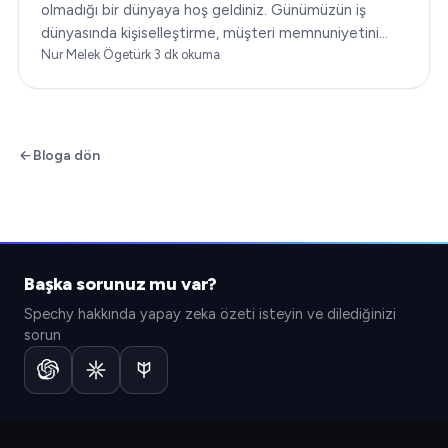
olmadığı bir dünyaya hoş geldiniz. Günümüzün iş
dünyasında kişiselleştirme, müşteri memnuniyetini
dönüştürmenin anahtarıdır. Bu makale…
Nur Melek Ögetürk
·
3
dk okuma
Bloga dön
Başka sorunuz mu var?
Spechy hakkında yapay zeka özeti isteyin ve dilediğinizi
sorun