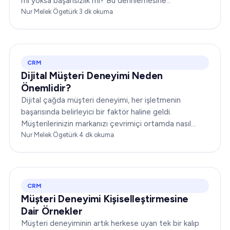
mı yoksa başarısızlık mı? Bu derinlemesine
incelemede, size kapsamlı bir bakış açısı sunmak için
Nur Melek Ögetürk
·
3
dk okuma
CRM'nin dinamiklerini ele alacağız…
CRM
Dijital Müşteri Deneyimi Neden
Önemlidir?
Dijital çağda müşteri deneyimi, her işletmenin
başarısında belirleyici bir faktör haline geldi.
Müşterilerinizin markanızı çevrimiçi ortamda nasıl
algıladığı ve markanızla nasıl etkileşime geçtiği,
Nur Melek Ögetürk
·
4
dk okuma
itibarınızı yükseltebilir ya da yerle bir edebilir...
CRM
Müşteri Deneyimi Kişiselleştirmesine
Dair Örnekler
Müşteri deneyiminin artık herkese uyan tek bir kalıp