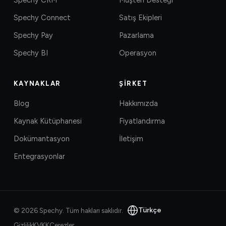
Spechy Connect
Satış Ekipleri
Spechy Pay
Pazarlama
Spechy BI
Operasyon
KAYNAKLAR
ŞIRKET
Blog
Hakkımızda
Kaynak Kütüphanesi
Fiyatlandırma
Dokümantasyon
İletişim
Entegrasyonlar
Türkçe
©
2026
Spechy.
Tüm hakları saklıdır.
Gizlilik
KVKK
Çerezler