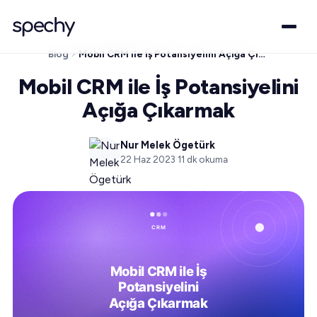
Blog
Mobil CRM ile İş Potansiyelini Açığa Çıkarmak
Mobil CRM ile İş Potansiyelini
Açığa Çıkarmak
Nur Melek Ögetürk
22 Haz 2023
·
11
dk okuma