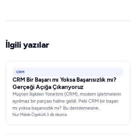
İlgili yazılar
CRM
CRM Bir Başarı mı Yoksa Başarısızlık mı?
Gerçeği Açığa Çıkarıyoruz
Müşteri İlişkileri Yönetimi (CRM), modern işletmelerin
ayrılmaz bir parçası haline geldi. Peki CRM bir başarı
mı yoksa başarısızlık mı? Bu derinlemesine
incelemede, size kapsamlı bir bakış açısı sunmak için
Nur Melek Ögetürk
·
3
dk okuma
CRM'nin dinamiklerini ele alacağız…