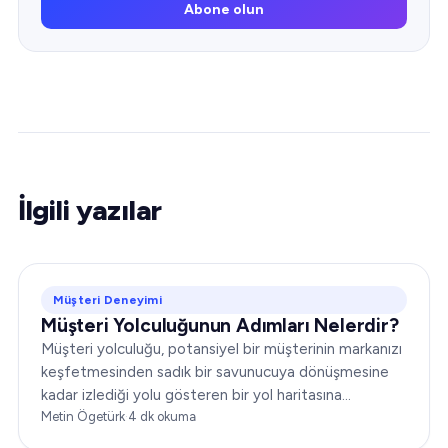
Abone olun
İlgili yazılar
Müşteri Deneyimi
Müşteri Yolculuğunun Adımları Nelerdir?
Müşteri yolculuğu, potansiyel bir müşterinin markanızı
keşfetmesinden sadık bir savunucuya dönüşmesine
kadar izlediği yolu gösteren bir yol haritasına
benzetilebilir. Pazarlama ve müşteri hizmetleri
Metin Ögetürk
·
4
dk okuma
stratejilerinizi etkili biçimde şekillendirmek için bu