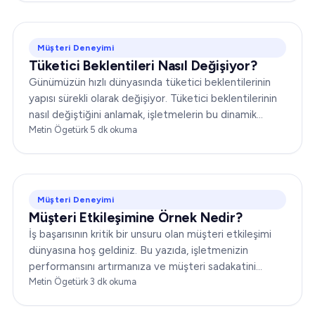
yolculuğu kavramak şarttır…
Müşteri Deneyimi
Tüketici Beklentileri Nasıl Değişiyor?
Günümüzün hızlı dünyasında tüketici beklentilerinin
yapısı sürekli olarak değişiyor. Tüketici beklentilerinin
nasıl değiştiğini anlamak, işletmelerin bu dinamik
ortamda başarılı olabilmesi için kritik öneme sahip...
Metin Ögetürk
·
5
dk okuma
Müşteri Deneyimi
Müşteri Etkileşimine Örnek Nedir?
İş başarısının kritik bir unsuru olan müşteri etkileşimi
dünyasına hoş geldiniz. Bu yazıda, işletmenizin
performansını artırmanıza ve müşteri sadakatini
güçlendirmenize yardımcı olacak çeşitli müşteri
Metin Ögetürk
·
3
dk okuma
etkileşimi örneklerini ele alacağız…