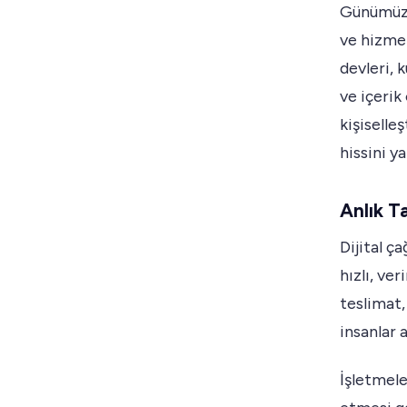
Günümüz t
ve hizmet
devleri, 
ve içerik
kişiselle
hissini ya
Anlık T
Dijital ç
hızlı, ve
teslimat, 
insanlar 
İşletmele