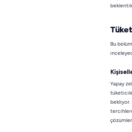
beklentil
Tüket
Bu bölümd
inceleye
Kişisel
Yapay ze
tüketicil
bekliyor.
tercihler
çözümleri