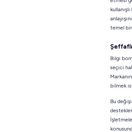
etmesi ge
kullanışl
anlayışın
temel bir 
Şeffafl
Bilgi bom
seçici ha
Markanın 
bilmek is
Bu değişi
desteklem
İşletmele
konusunda