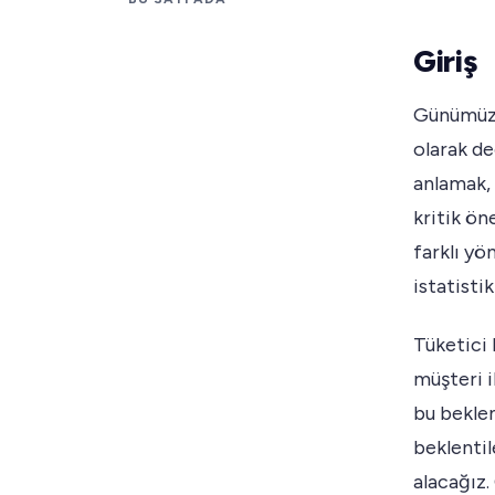
Giriş
Günümüzün
olarak de
anlamak, 
kritik ö
farklı yö
istatisti
Tüketici 
müşteri i
bu beklen
beklentil
alacağız.