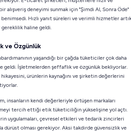
rekiyor. E-ticaret şirketleri, müşterilere hızlı ve
ı bir alışveriş deneyimi sunmak için "Şimdi Al, Sonra Öde"
ı benimsedi. Hızlı yanıt süreleri ve verimli hizmetler artı
gereklilik haline geldi.
ık ve Özgünlük
bardımanının yaşandığı bir çağda tüketiciler çok daha
le geldi. İşletmelerden şeffaflık ve özgünlük bekliyorlar.
hikayesini, ürünlerin kaynağını ve şirketin değerlerini
tiyorlar.
m, insanların kendi değerleriyle örtüşen markaları
eyi tercih ettiği etik tüketiciliğin yükselişine yol açtı.
rin uygulamaları, çevresel etkileri ve tedarik zincirleri
 dürüst olması gerekiyor. Aksi takdirde güvensizlik ve