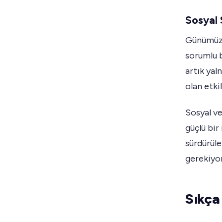
Sosyal
Günümüz t
sorumlu b
artık yal
olan etki
Sosyal ve
güçlü bir
sürdürüle
gerekiyor
Sıkça