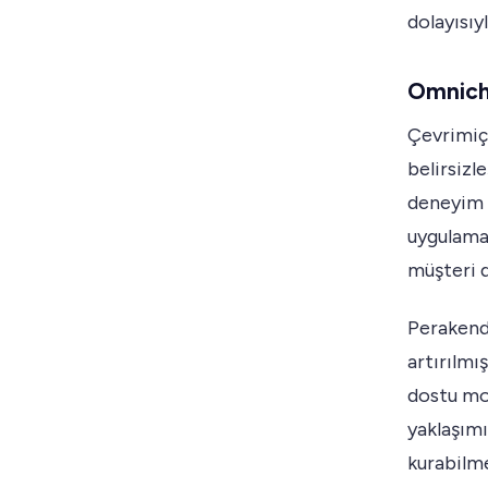
dolayısıy
Omnich
Çevrimiçi
belirsizl
deneyim b
uygulamal
müşteri d
Perakend
artırılmı
dostu mo
yaklaşımı
kurabilme