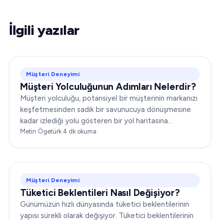
İlgili yazılar
Müşteri Deneyimi
Müşteri Yolculuğunun Adımları Nelerdir?
Müşteri yolculuğu, potansiyel bir müşterinin markanızı
keşfetmesinden sadık bir savunucuya dönüşmesine
kadar izlediği yolu gösteren bir yol haritasına
benzetilebilir. Pazarlama ve müşteri hizmetleri
Metin Ögetürk
·
4
dk okuma
stratejilerinizi etkili biçimde şekillendirmek için bu
yolculuğu kavramak şarttır…
Müşteri Deneyimi
Tüketici Beklentileri Nasıl Değişiyor?
Günümüzün hızlı dünyasında tüketici beklentilerinin
yapısı sürekli olarak değişiyor. Tüketici beklentilerinin