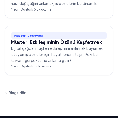
nasıl değiştiğini anlamak, işletmelerin bu dinamik
ortamda başarılı olabilmesi için kritik öneme sahip...
Metin Ögetürk
·
5
dk okuma
Müşteri Deneyimi
Müşteri Etkileşiminin Özünü Keşfetmek
Dijital çağda, müşteri etkileşimini anlamak büyümek
isteyen işletmeler için hayati önem taşır. Peki bu
kavram gerçekte ne anlama gelir?
Metin Ögetürk
·
3
dk okuma
Bloga dön