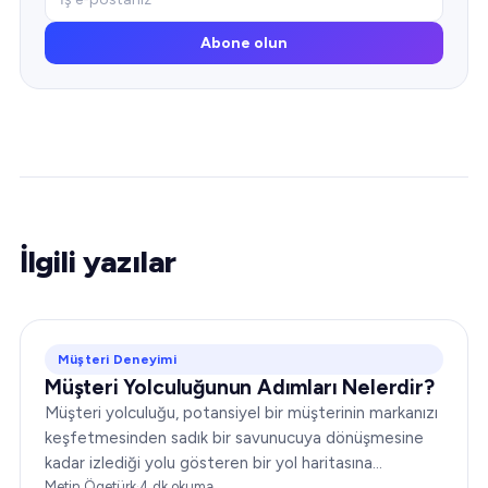
Abone olun
İlgili yazılar
Müşteri Deneyimi
Müşteri Yolculuğunun Adımları Nelerdir?
Müşteri yolculuğu, potansiyel bir müşterinin markanızı
keşfetmesinden sadık bir savunucuya dönüşmesine
kadar izlediği yolu gösteren bir yol haritasına
benzetilebilir. Pazarlama ve müşteri hizmetleri
Metin Ögetürk
·
4
dk okuma