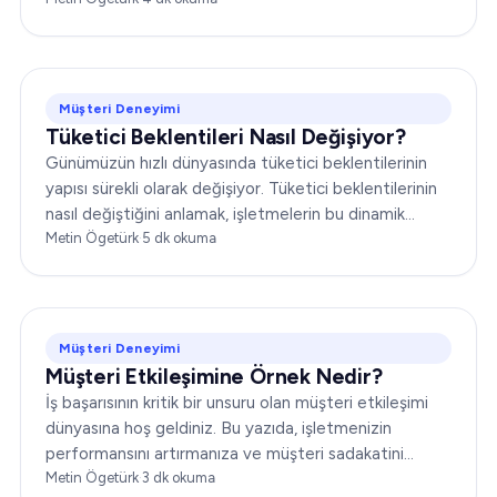
stratejilerinizi etkili biçimde şekillendirmek için bu
yolculuğu kavramak şarttır…
Müşteri Deneyimi
Tüketici Beklentileri Nasıl Değişiyor?
Günümüzün hızlı dünyasında tüketici beklentilerinin
yapısı sürekli olarak değişiyor. Tüketici beklentilerinin
nasıl değiştiğini anlamak, işletmelerin bu dinamik
ortamda başarılı olabilmesi için kritik öneme sahip...
Metin Ögetürk
·
5
dk okuma
Müşteri Deneyimi
Müşteri Etkileşimine Örnek Nedir?
İş başarısının kritik bir unsuru olan müşteri etkileşimi
dünyasına hoş geldiniz. Bu yazıda, işletmenizin
performansını artırmanıza ve müşteri sadakatini
güçlendirmenize yardımcı olacak çeşitli müşteri
Metin Ögetürk
·
3
dk okuma