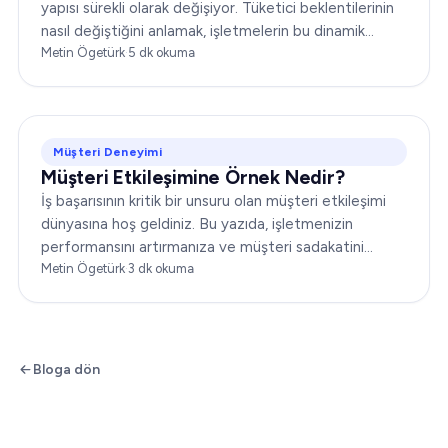
yapısı sürekli olarak değişiyor. Tüketici beklentilerinin
nasıl değiştiğini anlamak, işletmelerin bu dinamik
ortamda başarılı olabilmesi için kritik öneme sahip...
Metin Ögetürk
·
5
dk okuma
Müşteri Deneyimi
Müşteri Etkileşimine Örnek Nedir?
İş başarısının kritik bir unsuru olan müşteri etkileşimi
dünyasına hoş geldiniz. Bu yazıda, işletmenizin
performansını artırmanıza ve müşteri sadakatini
güçlendirmenize yardımcı olacak çeşitli müşteri
Metin Ögetürk
·
3
dk okuma
etkileşimi örneklerini ele alacağız…
Bloga dön