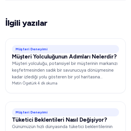
İlgili yazılar
Müşteri Deneyimi
Müşteri Yolculuğunun Adımları Nelerdir?
Müşteri yolculuğu, potansiyel bir müşterinin markanızı
keşfetmesinden sadık bir savunucuya dönüşmesine
kadar izlediği yolu gösteren bir yol haritasına
benzetilebilir. Pazarlama ve müşteri hizmetleri
Metin Ögetürk
·
4
dk okuma
stratejilerinizi etkili biçimde şekillendirmek için bu
yolculuğu kavramak şarttır…
Müşteri Deneyimi
Tüketici Beklentileri Nasıl Değişiyor?
Günümüzün hızlı dünyasında tüketici beklentilerinin