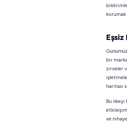
bildiriml
korumak v
Eşsiz
Günümüz 
bir marka
zirveler 
işletmele
haritası s
Bu ilkeyi
etkileşim
ve nihaye