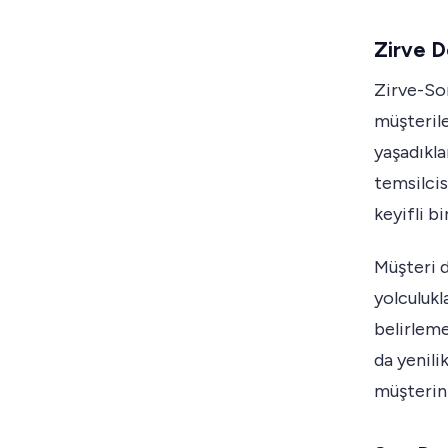
Zirve D
Zirve-Son
müşterile
yaşadıkla
temsilcisi
keyifli bi
Müşteri 
yolculukl
belirlemel
da yenili
müşterini