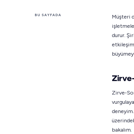
BU SAYFADA
Müşteri 
işletmele
durur. Şi
etkileşim
büyümeye 
Zirve
Zirve-Son
vurgulaya
deneyim.
üzerindek
bakalım.