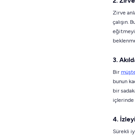
2. Zirve
Zirve anl
çalışın. 
eğitmeyi,
beklenmed
3. Akıld
Bir
müşte
bunun kad
bir sadak
içlerinde 
4. İzley
Sürekli i