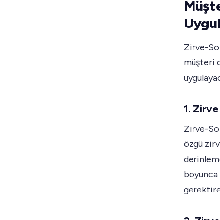
Müşte
Uygu
Zirve-So
müşteri d
uygulayac
1. Zirve
Zirve-Son
özgü zirv
derinleme
boyunca y
gerektireb