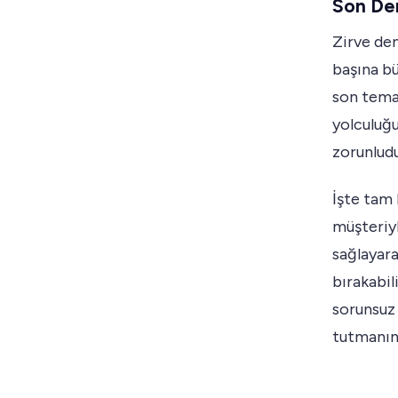
Son Den
Zirve de
başına bü
son temas
yolculuğu
zorunludu
İşte tam 
müşteriy
sağlayara
bırakabil
sorunsuz
tutmanın 