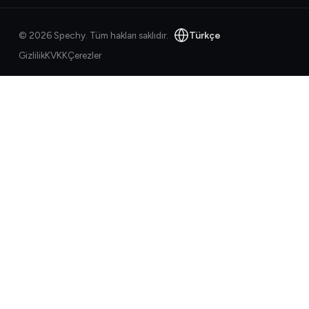
Türkçe
©
2026
Spechy.
Tüm hakları saklıdır.
Gizlilik
KVKK
Çerezler