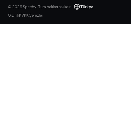
Türkçe
©
2026
Spechy.
Tüm hakları saklıdır.
Gizlilik
KVKK
Çerezler