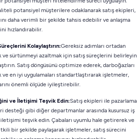
r potansiyel müşteri nitelendirme süreci uygulayın.
liteli potansiyel müşterilere odaklanarak satış ekipleri,
ını daha verimli bir şekilde tahsis edebilir ve anlaşma
ni hızlandırabilir.
Süreçlerini Kolaylaştırın:
Gereksiz adımları ortadan
 ve sürtünmeyi azaltmak için satış süreçlerini belirleyin
aştırın. Satış döngüsünü optimize ederek, darboğazları
k ve en iyi uygulamaları standartlaştırarak işletmeler,
arını önemli ölçüde iyileştirebilir.
iğini ve İletişimi Teşvik Edin:
Satış ekipleri ile pazarlama
i desteği gibi diğer departmanlar arasında kusursuz iş
e iletişimi teşvik edin. Çabaları uyumlu hale getirerek ve
etkili bir şekilde paylaşarak işletmeler, satış sürecini