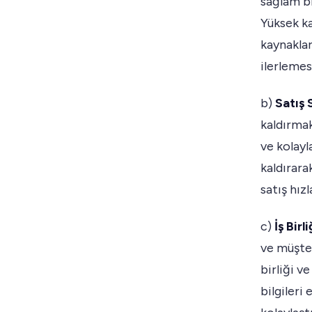
sağlam bi
Yüksek ka
kaynaklar
ilerlemesi
b)
Satış 
kaldırmak
ve kolayl
kaldırara
satış hızl
c)
İş Birl
ve müşter
birliği v
bilgileri 