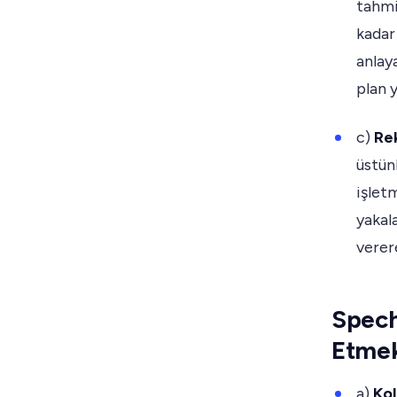
tahmi
kadar
anlaya
plan y
c)
Re
üstün
işlet
yakal
verer
Spech
Etme
a)
Kol