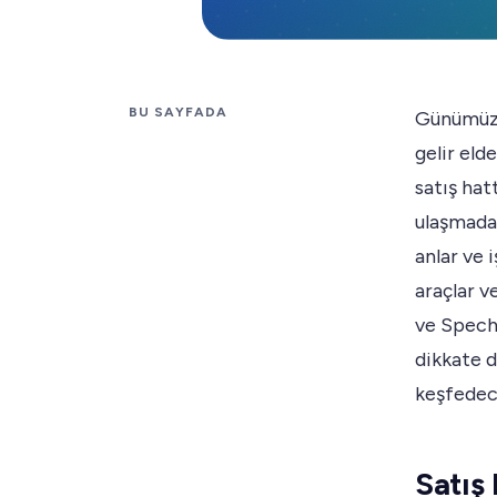
BU SAYFADA
Günümüzü
gelir eld
satış hat
ulaşmada 
anlar ve 
araçlar v
ve Spechy
dikkate d
keşfedec
Satış