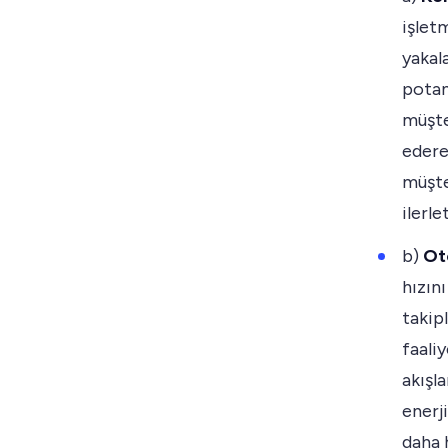
işlet
yakal
potan
müşte
ederek
müşte
ilerl
b)
Ot
hızın
takip
faaliy
akışla
enerji
daha 