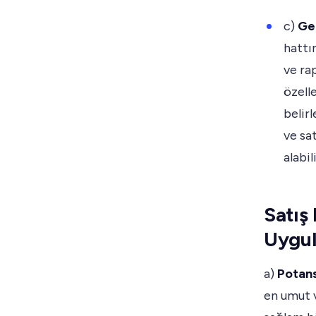
c)
Ger
hattı
ve ra
özelle
belir
ve sat
alabili
Satış 
Uygul
a)
Potans
en umut v