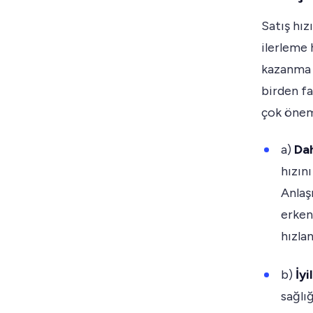
Satış hız
ilerleme 
kazanma 
birden fa
çok önem
a)
Dah
hızını
Anlaş
erken 
hızla
b)
İyi
sağlı