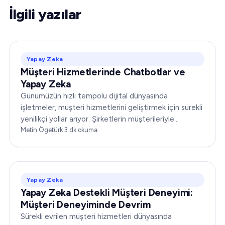
İlgili yazılar
Yapay Zeka
Müşteri Hizmetlerinde Chatbotlar ve
Yapay Zeka
Günümüzün hızlı tempolu dijital dünyasında
işletmeler, müşteri hizmetlerini geliştirmek için sürekli
yenilikçi yollar arıyor. Şirketlerin müşterileriyle
etkileşim biçimini yeniden tanımlayan devrim
Metin Ögetürk
·
3
dk okuma
niteliğindeki bir ikiliyle tanışın.
Yapay Zeka
Yapay Zeka Destekli Müşteri Deneyimi:
Müşteri Deneyiminde Devrim
Sürekli evrilen müşteri hizmetleri dünyasında