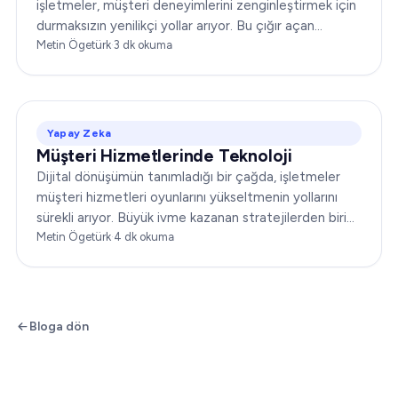
işletmeler, müşteri deneyimlerini zenginleştirmek için
durmaksızın yenilikçi yollar arıyor. Bu çığır açan
gelişmelerden biri de yapay zeka destekli müşteri
Metin Ögetürk
·
3
dk okuma
deneyimidir ve bu...
Yapay Zeka
Müşteri Hizmetlerinde Teknoloji
Dijital dönüşümün tanımladığı bir çağda, işletmeler
müşteri hizmetleri oyunlarını yükseltmenin yollarını
sürekli arıyor. Büyük ivme kazanan stratejilerden biri
de teknolojinin entegrasyonudur…
Metin Ögetürk
·
4
dk okuma
Bloga dön