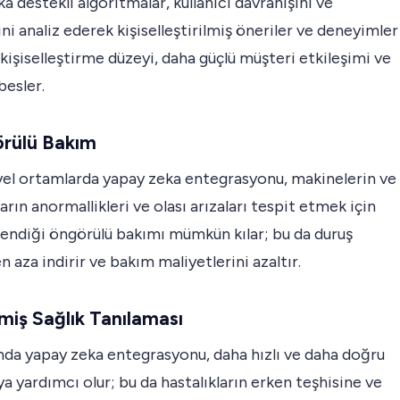
a destekli algoritmalar, kullanıcı davranışını ve
ini analiz ederek kişiselleştirilmiş öneriler ve deneyimler
 kişiselleştirme düzeyi, daha güçlü müşteri etkileşimi ve
besler.
örülü Bakım
yel ortamlarda yapay zeka entegrasyonu, makinelerin ve
rın anormallikleri ve olası arızaları tespit etmek için
zlendiği öngörülü bakımı mümkün kılar; bu da duruş
en aza indirir ve bakım maliyetlerini azaltır.
şmiş Sağlık Tanılaması
nda yapay zeka entegrasyonu, daha hızlı ve daha doğru
a yardımcı olur; bu da hastalıkların erken teşhisine ve