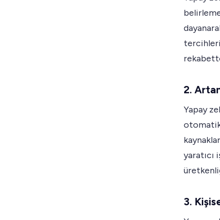
belirleme
dayanarak
tercihler
rekabette
2. Arta
Yapay ze
otomatikl
kaynaklar
yaratıcı 
üretkenli
3. Kişis