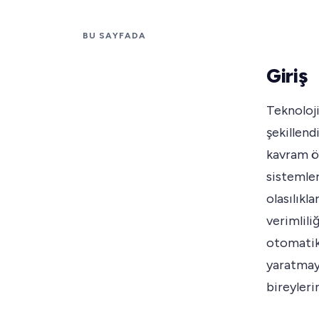
BU SAYFADA
Giriş
Teknoloji
şekillend
kavram ön
sistemler
olasılıkl
verimlili
otomatik
yaratmaya
bireyleri