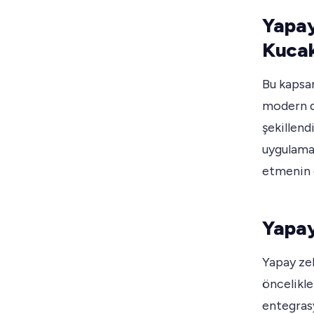
Yapay
Kuca
Bu kapsa
modern d
şekillend
uygulamal
etmenin g
Yapa
Yapay ze
öncelikle
entegras