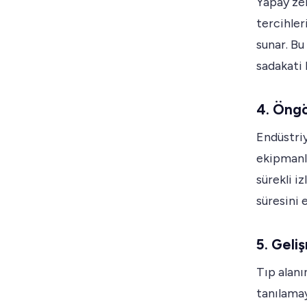
Yapay zek
tercihler
sunar. Bu
sadakati 
4. Öng
Endüstri
ekipmanla
sürekli i
süresini 
5. Geli
Tıp alanı
tanılamay