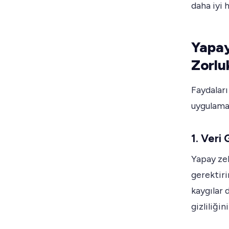
daha iyi 
Yapay
Zorlu
Faydaları
uygulama 
1. Veri 
Yapay ze
gerektirir
kaygılar 
gizliliği