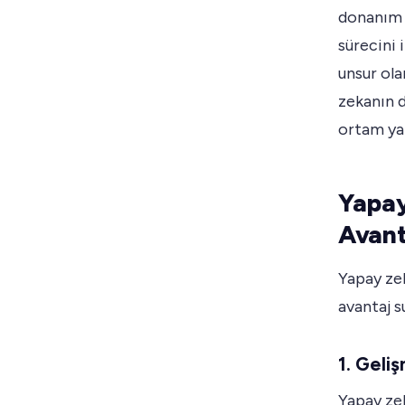
donanım 
sürecini 
unsur ol
zekanın d
ortam yar
Yapa
Avant
Yapay zek
avantaj s
1. Geli
Yapay zek