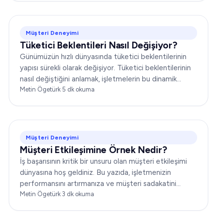
yolculuğu kavramak şarttır…
Müşteri Deneyimi
Tüketici Beklentileri Nasıl Değişiyor?
Günümüzün hızlı dünyasında tüketici beklentilerinin
yapısı sürekli olarak değişiyor. Tüketici beklentilerinin
nasıl değiştiğini anlamak, işletmelerin bu dinamik
ortamda başarılı olabilmesi için kritik öneme sahip...
Metin Ögetürk
·
5
dk okuma
Müşteri Deneyimi
Müşteri Etkileşimine Örnek Nedir?
İş başarısının kritik bir unsuru olan müşteri etkileşimi
dünyasına hoş geldiniz. Bu yazıda, işletmenizin
performansını artırmanıza ve müşteri sadakatini
güçlendirmenize yardımcı olacak çeşitli müşteri
Metin Ögetürk
·
3
dk okuma
etkileşimi örneklerini ele alacağız…