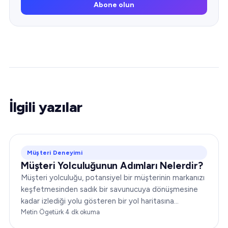
Abone olun
İlgili yazılar
Müşteri Deneyimi
Müşteri Yolculuğunun Adımları Nelerdir?
Müşteri yolculuğu, potansiyel bir müşterinin markanızı
keşfetmesinden sadık bir savunucuya dönüşmesine
kadar izlediği yolu gösteren bir yol haritasına
benzetilebilir. Pazarlama ve müşteri hizmetleri
Metin Ögetürk
·
4
dk okuma
stratejilerinizi etkili biçimde şekillendirmek için bu