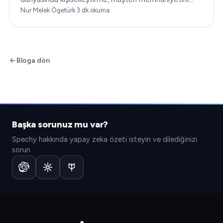
dönüştürmenin anahtarıdır. Bu makale…
Nur Melek Ögetürk
·
3
dk okuma
Bloga dön
Başka sorunuz mu var?
Spechy hakkında yapay zeka özeti isteyin ve dilediğinizi
sorun