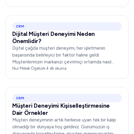
CRM'nin dinamiklerini ele alacağız…
CRM
Dijital Müşteri Deneyimi Neden
Önemlidir?
Dijital çağda müşteri deneyimi, her işletmenin
başarısında belirleyici bir faktör haline geldi.
Müşterilerinizin markanızı çevrimiçi ortamda nasıl
algıladığı ve markanızla nasıl etkileşime geçtiği,
Nur Melek Ögetürk
·
4
dk okuma
itibarınızı yükseltebilir ya da yerle bir edebilir...
CRM
Müşteri Deneyimi Kişiselleştirmesine
Dair Örnekler
Müşteri deneyiminin artık herkese uyan tek bir kalıp
olmadığı bir dünyaya hoş geldiniz. Günümüzün iş
dünyasında kişiselleştirme, müşteri memnuniyetini