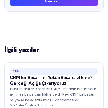
Abone olun
İlgili yazılar
CRM
CRM Bir Başarı mı Yoksa Başarısızlık mı?
Gerçeği Açığa Çıkarıyoruz
Müşteri İlişkileri Yönetimi (CRM), modern işletmelerin
ayrılmaz bir parçası haline geldi. Peki CRM bir başarı
mı yoksa başarısızlık mı? Bu derinlemesine
incelemede, size kapsamlı bir bakış açısı sunmak için
Nur Melek Ögetürk
·
3
dk okuma