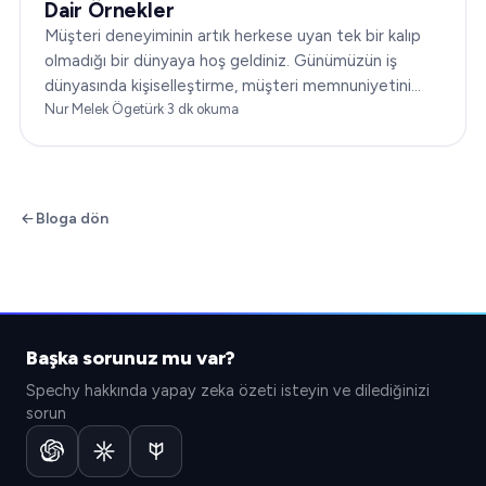
Dair Örnekler
Müşteri deneyiminin artık herkese uyan tek bir kalıp
olmadığı bir dünyaya hoş geldiniz. Günümüzün iş
dünyasında kişiselleştirme, müşteri memnuniyetini
dönüştürmenin anahtarıdır. Bu makale…
Nur Melek Ögetürk
·
3
dk okuma
Bloga dön
Başka sorunuz mu var?
Spechy hakkında yapay zeka özeti isteyin ve dilediğinizi
sorun