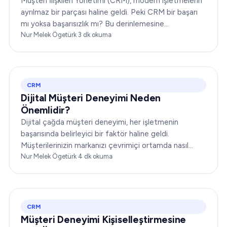
Müşteri İlişkileri Yönetimi (CRM), modern işletmelerin
ayrılmaz bir parçası haline geldi. Peki CRM bir başarı
mı yoksa başarısızlık mı? Bu derinlemesine
incelemede, size kapsamlı bir bakış açısı sunmak için
Nur Melek Ögetürk
·
3
dk okuma
CRM'nin dinamiklerini ele alacağız…
CRM
Dijital Müşteri Deneyimi Neden
Önemlidir?
Dijital çağda müşteri deneyimi, her işletmenin
başarısında belirleyici bir faktör haline geldi.
Müşterilerinizin markanızı çevrimiçi ortamda nasıl
algıladığı ve markanızla nasıl etkileşime geçtiği,
Nur Melek Ögetürk
·
4
dk okuma
itibarınızı yükseltebilir ya da yerle bir edebilir...
CRM
Müşteri Deneyimi Kişiselleştirmesine