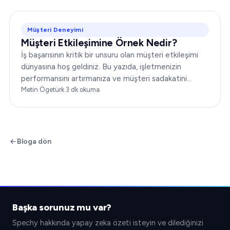
Müşteri Deneyimi
Müşteri Etkileşimine Örnek Nedir?
İş başarısının kritik bir unsuru olan müşteri etkileşimi
dünyasına hoş geldiniz. Bu yazıda, işletmenizin
performansını artırmanıza ve müşteri sadakatini
güçlendirmenize yardımcı olacak çeşitli müşteri
Metin Ögetürk
·
3
dk okuma
etkileşimi örneklerini ele alacağız…
Bloga dön
Başka sorunuz mu var?
Spechy hakkında yapay zeka özeti isteyin ve dilediğinizi