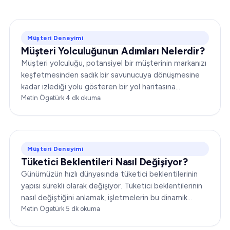
Müşteri Deneyimi
Müşteri Yolculuğunun Adımları Nelerdir?
Müşteri yolculuğu, potansiyel bir müşterinin markanızı
keşfetmesinden sadık bir savunucuya dönüşmesine
kadar izlediği yolu gösteren bir yol haritasına
benzetilebilir. Pazarlama ve müşteri hizmetleri
Metin Ögetürk
·
4
dk okuma
stratejilerinizi etkili biçimde şekillendirmek için bu
yolculuğu kavramak şarttır…
Müşteri Deneyimi
Tüketici Beklentileri Nasıl Değişiyor?
Günümüzün hızlı dünyasında tüketici beklentilerinin
yapısı sürekli olarak değişiyor. Tüketici beklentilerinin
nasıl değiştiğini anlamak, işletmelerin bu dinamik
ortamda başarılı olabilmesi için kritik öneme sahip...
Metin Ögetürk
·
5
dk okuma