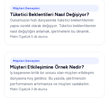
Müşteri Deneyimi
Tüketici Beklentileri Nasıl Değişiyor?
Günümüzün hızlı dünyasında tüketici beklentilerinin
yapısı sürekli olarak değişiyor. Tüketici beklentilerinin
nasıl değiştiğini anlamak, işletmelerin bu dinamik
ortamda başarılı olabilmesi için kritik öneme sahip...
Metin Ögetürk
·
5
dk okuma
Müşteri Deneyimi
Müşteri Etkileşimine Örnek Nedir?
İş başarısının kritik bir unsuru olan müşteri etkileşimi
dünyasına hoş geldiniz. Bu yazıda, işletmenizin
performansını artırmanıza ve müşteri sadakatini
güçlendirmenize yardımcı olacak çeşitli müşteri
Metin Ögetürk
·
3
dk okuma
etkileşimi örneklerini ele alacağız…