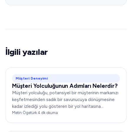
İlgili yazılar
Müşteri Deneyimi
Müşteri Yolculuğunun Adımları Nelerdir?
Müşteri yolculuğu, potansiyel bir müşterinin markanızı
keşfetmesinden sadık bir savunucuya dönüşmesine
kadar izlediği yolu gösteren bir yol haritasına
benzetilebilir. Pazarlama ve müşteri hizmetleri
Metin Ögetürk
·
4
dk okuma
stratejilerinizi etkili biçimde şekillendirmek için bu
yolculuğu kavramak şarttır…