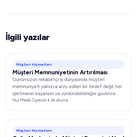
İlgili yazılar
Müşteri Hizmetleri
Müşteri Memnuniyetinin Artırılması
Günümüzün rekabetçi iş dünyasında müşteri
memnuniyeti yalnızca arzu edilen bir hedef değil; her
işletmenin başarısını ve sürdürülebilirliğini güvence
altına almada belirleyici bir unsurdur. Şirketler...
Nur Melek Ögetürk
·
4
dk okuma
Müşteri Hizmetleri