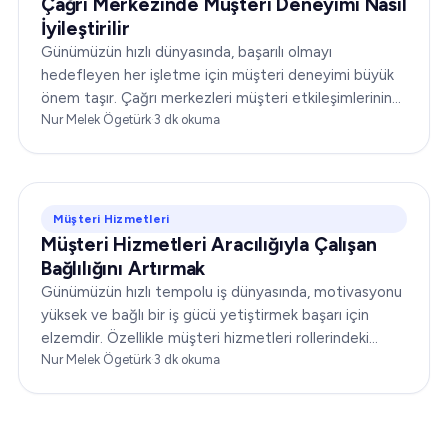
Çağrı Merkezinde Müşteri Deneyimi Nasıl
İyileştirilir
Günümüzün hızlı dünyasında, başarılı olmayı
hedefleyen her işletme için müşteri deneyimi büyük
önem taşır. Çağrı merkezleri müşteri etkileşimlerinin
ön cephesinde yer alır ve bu da operasyonlarını
Nur Melek Ögetürk
·
3
dk okuma
optimize etmeyi…
Müşteri Hizmetleri
Müşteri Hizmetleri Aracılığıyla Çalışan
Bağlılığını Artırmak
Günümüzün hızlı tempolu iş dünyasında, motivasyonu
yüksek ve bağlı bir iş gücü yetiştirmek başarı için
elzemdir. Özellikle müşteri hizmetleri rollerindeki
çalışan bağlılığı…
Nur Melek Ögetürk
·
3
dk okuma