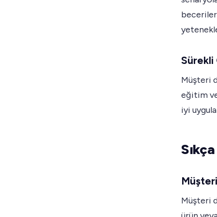
beceriler
yetenekle
Sürekl
Müşteri d
eğitim ve
iyi uygul
Sıkça
Müşteri
Müşteri d
ürün veya