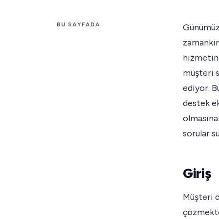
BU SAYFADA
Günümüzü
zamankind
hizmetini
müşteri s
ediyor. B
destek ek
olmasına 
sorular s
Giriş
Müşteri d
çözmekten