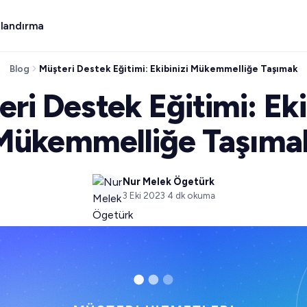
tlandırma
Blog
Müşteri Destek Eğitimi: Ekibinizi Mükemmelliğe Taşımak
ÖRE
KAYNAKLAR
EKIBE GÖRE
ŞIRKET
BAŞARI HIKAY
ri Destek Eğitimi: Eki
AVVA
oice
Spechy AI
Spechy Pay
er
Blog
Müşteri Desteği
Hakkımızda
Kadro
büyütmeden
et edin, yalın kalın
Rehberler, pratik kılavuzlar ve ürün
Daha hızlı çözün, daha
Misyonumuz ve ekibimiz.
nlı telefon sistemi ve
Sesli, omni ve sohbet ajanları,
Her görüşmenin iç
desteği
haberleri.
yüksek puan alın
Mükemmelliğe Taşıma
ölçeklediler.
.
üstüne konuşma yapay zekası.
ödemeler.
İletişim
+29% CSAT
Kaynak Kütüphanesi
Satış Ekipleri
binizi büyütün
Satış veya destek ekibiyle konuşun.
Hikayeyi
I
İndirilebilir rehberler ve kaynaklar.
Yerleşik CRM ile anlaşmaları
→
kapatın
a konuşma analitiği ve
l
Nur Melek Ögetürk
Entegrasyonlar
ar ve SSO
Dokümantasy
lar.
3 Eki 2023
·
4
dk okuma
Pazarlama
Sevdiğiniz araçları bağlayın.
Tüm kanallarda kampanyalar
Eğitim ve Web
Dokümantasyon
Seminerleri
Operasyon
Ürün kılavuzu ve platform
rehberleri.
Tekrar eden iş akışlarını
İş Ortağı Progr
otomatikleştirin