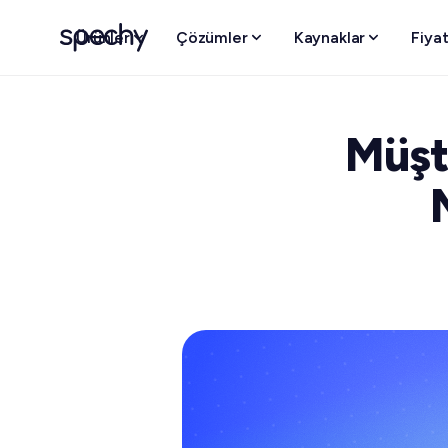
Ürünler
Çözümler
Kaynaklar
Fiya
PLATFORM
ÜRÜNLER
ÖLÇEĞE G
Müşte
Spechy V
Girişiml
Spechy Omni
Hızlı harek
Bulut taba
Tüm kanallar tek bir yapay
numaralar
zeka destekli gelen
KOBİ
Destek eki
kutusunda.
Spechy B
Yapay zek
Kurumsa
Spechy Connect
Özel SLA'l
canlı pano
Omnichannel çağrı
merkezi, toplu SMS ve e-
posta.
Spechy CRM
Görev yönetimi, yardım
masası ve fırsat hattı.