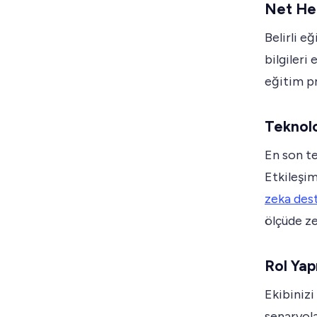
Net He
Belirli e
bilgileri
eğitim pr
Teknol
En son te
Etkileşim
zeka dest
ölçüde ze
Rol Yap
Ekibinizi
senaryola