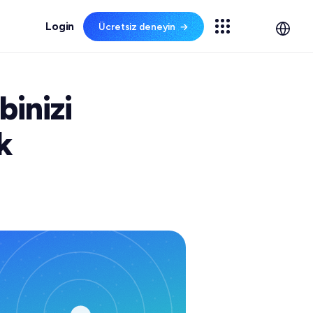
Ücretsiz deneyin
→
✦ NEW
ELERI
Spechy AI yayında
binizi
Görüşmelerin %100'ünü
otomatik puanlayın ve rutin
inde
talepleri uçtan uca yapay
k
zekaya bırakın.
 okuyun
on
amı
Spechy AI'yı keşfedin →
+29%
−52s
100%
CSAT
AHT
QA