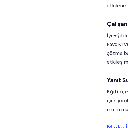
etkilenmi
Çalışa
İyi eğiti
kaygıyı v
çözme be
etkileşim
Yanıt S
Eğitim, e
için gere
mutlu müş
Marka İt