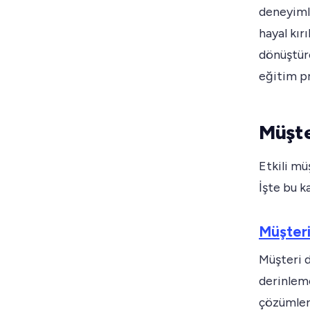
deneyimle
hayal kır
dönüştüre
eğitim pr
Müşte
Etkili mü
İşte bu k
Müşter
Müşteri d
derinleme
çözümler