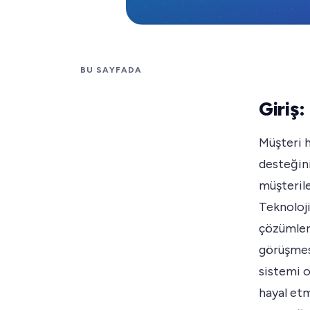
BU SAYFADA
Giriş:
Müşteri h
desteğini
müşterile
Teknoloji
çözümleri
görüşmes
sistemi o
hayal etm