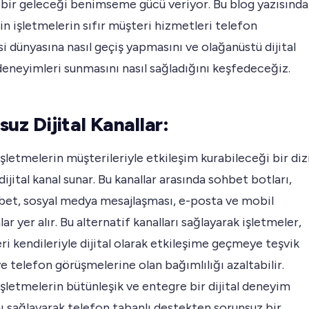
bir geleceği benimseme gücü veriyor. Bu blog yazısında
n işletmelerin sıfır müşteri hizmetleri telefon
 dünyasına nasıl geçiş yapmasını ve olağanüstü dijital
eneyimleri sunmasını nasıl sağladığını keşfedeceğiz.
uz Dijital Kanallar:
şletmelerin müşterileriyle etkileşim kurabileceği bir diz
dijital kanal sunar. Bu kanallar arasında sohbet botları,
hbet, sosyal medya mesajlaşması, e-posta ve mobil
ar yer alır. Bu alternatif kanalları sağlayarak işletmeler,
ri kendileriyle dijital olarak etkileşime geçmeye teşvik
ve telefon görüşmelerine olan bağımlılığı azaltabilir.
şletmelerin bütünleşik ve entegre bir dijital deneyim
 sağlayarak telefon tabanlı destekten sorunsuz bir