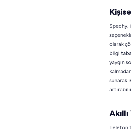
Kişise
Spechy, i
seçenekle
olarak çö
bilgi taba
yaygın so
kalmadan 
sunarak i
artırabil
Akıll
Telefon t