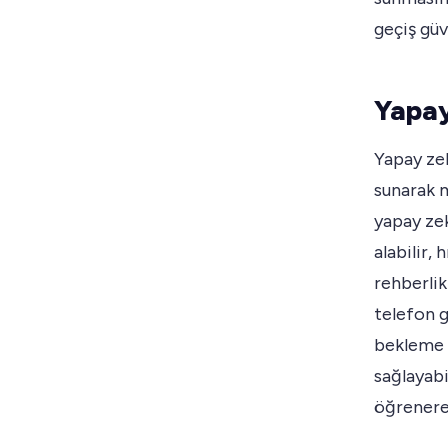
geçiş güv
Yapay
Yapay zek
sunarak 
yapay zek
alabilir,
rehberlik
telefon 
bekleme s
sağlayabi
öğrenerek