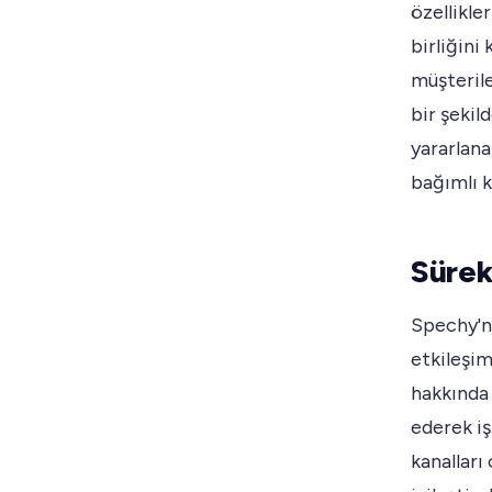
özellikle
birliğini
müşteril
bir şekil
yararlana
bağımlı k
Sürekl
Spechy'ni
etkileşi
hakkında 
ederek işl
kanalları