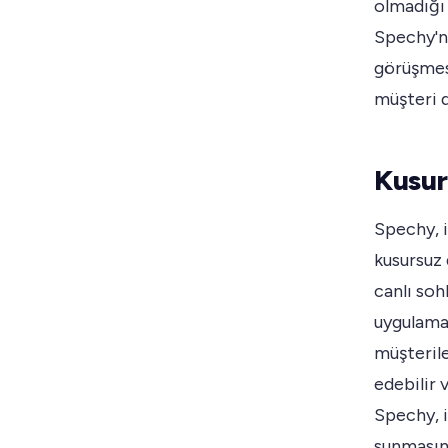
olmadığı 
Spechy'ni
görüşmesi
müşteri d
Kusurs
Spechy, i
kusursuz 
canlı so
uygulamal
müşterile
edebilir 
Spechy, i
sunmasını