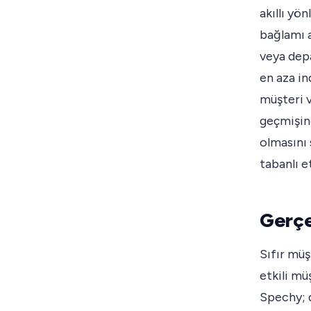
akıllı yö
bağlamı a
veya depa
en aza in
müşteri v
geçmişin
olmasını 
tabanlı e
Gerçek
Sıfır müş
etkili mü
Spechy; d