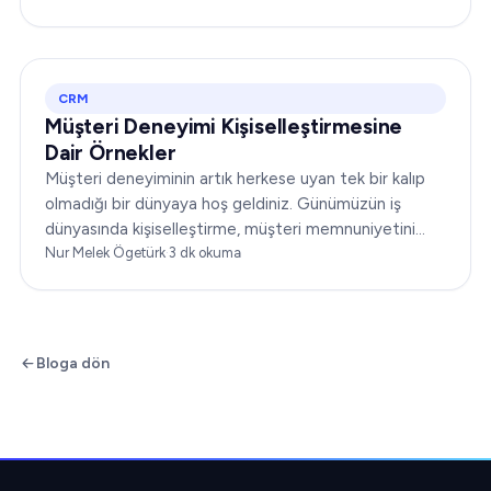
itibarınızı yükseltebilir ya da yerle bir edebilir...
CRM
Müşteri Deneyimi Kişiselleştirmesine
Dair Örnekler
Müşteri deneyiminin artık herkese uyan tek bir kalıp
olmadığı bir dünyaya hoş geldiniz. Günümüzün iş
dünyasında kişiselleştirme, müşteri memnuniyetini
dönüştürmenin anahtarıdır. Bu makale…
Nur Melek Ögetürk
·
3
dk okuma
Bloga dön