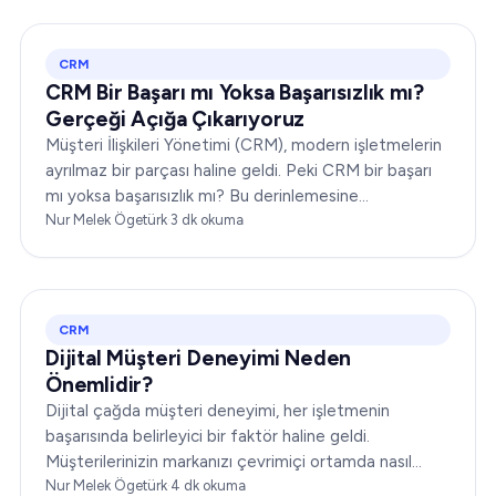
CRM
CRM Bir Başarı mı Yoksa Başarısızlık mı?
Gerçeği Açığa Çıkarıyoruz
Müşteri İlişkileri Yönetimi (CRM), modern işletmelerin
ayrılmaz bir parçası haline geldi. Peki CRM bir başarı
mı yoksa başarısızlık mı? Bu derinlemesine
incelemede, size kapsamlı bir bakış açısı sunmak için
Nur Melek Ögetürk
·
3
dk okuma
CRM'nin dinamiklerini ele alacağız…
CRM
Dijital Müşteri Deneyimi Neden
Önemlidir?
Dijital çağda müşteri deneyimi, her işletmenin
başarısında belirleyici bir faktör haline geldi.
Müşterilerinizin markanızı çevrimiçi ortamda nasıl
algıladığı ve markanızla nasıl etkileşime geçtiği,
Nur Melek Ögetürk
·
4
dk okuma