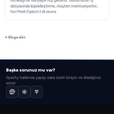
olmadığı bir dünyaya hoş geldiniz. Günümüzün iş
dünyasında kişiselleştirme, müşteri memnuniyetini
dönüştürmenin anahtarıdır. Bu makale…
Nur Melek Ögetürk
·
3
dk okuma
Bloga dön
Başka sorunuz mu var?
Spechy hakkında yapay zeka özeti isteyin ve dilediğinizi
sorun