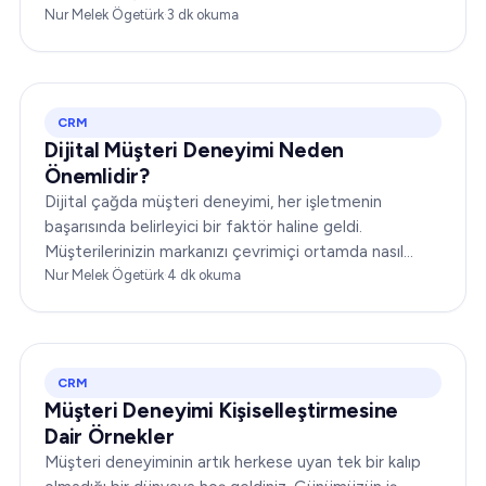
incelemede, size kapsamlı bir bakış açısı sunmak için
Nur Melek Ögetürk
·
3
dk okuma
CRM'nin dinamiklerini ele alacağız…
CRM
Dijital Müşteri Deneyimi Neden
Önemlidir?
Dijital çağda müşteri deneyimi, her işletmenin
başarısında belirleyici bir faktör haline geldi.
Müşterilerinizin markanızı çevrimiçi ortamda nasıl
algıladığı ve markanızla nasıl etkileşime geçtiği,
Nur Melek Ögetürk
·
4
dk okuma
itibarınızı yükseltebilir ya da yerle bir edebilir...
CRM
Müşteri Deneyimi Kişiselleştirmesine
Dair Örnekler
Müşteri deneyiminin artık herkese uyan tek bir kalıp