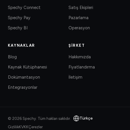
Spechy Connect
Satış Ekipleri
Spechy Pay
Pazarlama
Spechy BI
Operasyon
KAYNAKLAR
ŞIRKET
Blog
Hakkımızda
Kaynak Kütüphanesi
Fiyatlandırma
Dokümantasyon
İletişim
Entegrasyonlar
Türkçe
©
2026
Spechy.
Tüm hakları saklıdır.
Gizlilik
KVKK
Çerezler