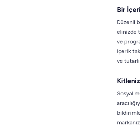
Bir İçe
Düzenli b
elinizde 
ve progra
içerik ta
ve tutarlı
Kitleni
Sosyal me
aracılığıy
bildiriml
markanız 