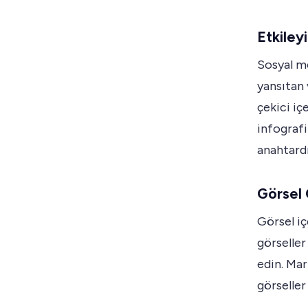
Etkiley
Sosyal me
yansıtan 
çekici içe
infografik
anahtardı
Görsel 
Görsel iç
görseller 
edin. Mar
görseller 