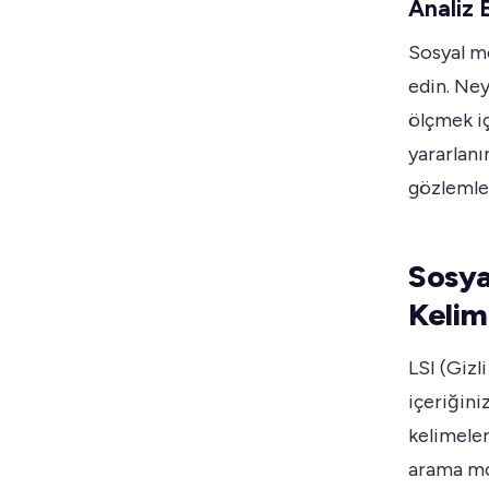
Analiz 
Sosyal me
edin. Ney
ölçmek iç
yararlanı
gözlemler
Sosya
Kelim
LSI (Gizl
içeriğini
kelimeler
arama mot