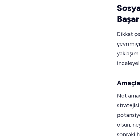
Sosya
Başar
Dikkat çe
çevrimiçi
yaklaşım 
inceleyel
Amaçlar
Net amaç
stratejisi
potansiye
olsun, ne
sonraki h