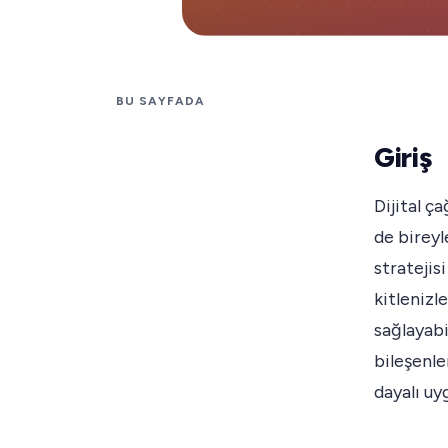
BU SAYFADA
Giriş
Dijital ç
de bireyl
stratejisi
kitlenizl
sağlayabi
bileşenle
dayalı uy