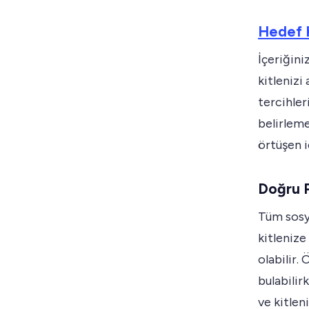
Hedef K
İçeriğini
kitlenizi
tercihler
belirleme
örtüşen i
Doğru P
Tüm sosya
kitlenize
olabilir.
bulabilir
ve kitlen