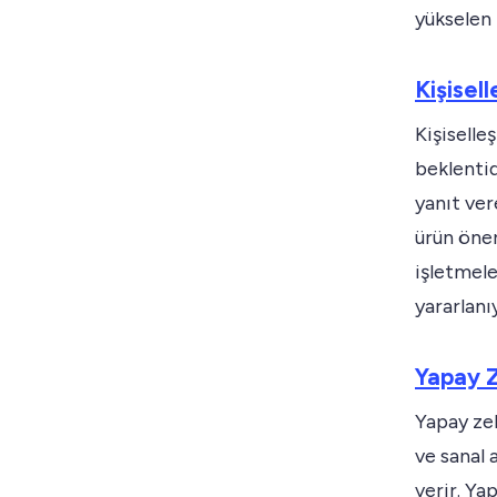
yükselen 
Kişisel
Kişiselle
beklentid
yanıt ver
ürün öner
işletmele
yararlanı
Yapay 
Yapay ze
ve sanal 
verir. Ya