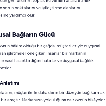
dan geri bildirim toplar. Bu verileri analiz etmek,
in sorun noktalarını ve iyileştirme alanlarını
sine yardımcı olur.
sal Bağların Gücü
nun hâkim olduğu bir çağda, müşterileriyle duygusal
ran işletmeler öne çıkar. İnsanlar bir markanın
ne nasıl hissettirdiğini hatırlar ve duygusal bağlılık
besler.
Anlatımı
latımı, müşterilerle daha derin bir düzeyde bağ kurmak
ü bir araçtır. Markanızın yolculuğuna dair özgün hikâyeler