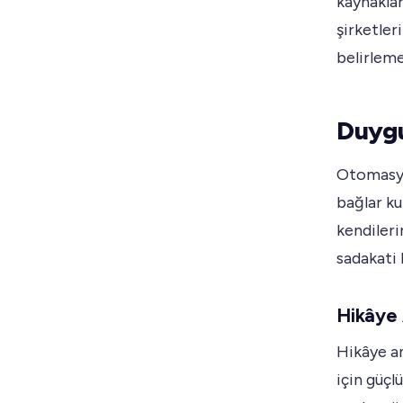
kaynaklar
şirketler
belirleme
Duygu
Otomasyo
bağlar ku
kendileri
sadakati 
Hikâye 
Hikâye an
için güçl