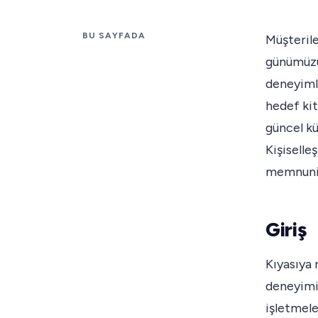
BU SAYFADA
Müşterile
günümüzü
deneyiml
hedef kit
güncel kü
Kişiselle
memnuniye
Giriş
Kıyasıya 
deneyimi 
işletmele