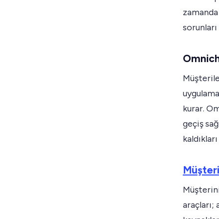
zamanda 
sorunları
Omnich
Müşterile
uygulamal
kurar. Om
geçiş sağ
kaldıklar
Müşteri
Müşterini
araçları;