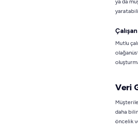
ya da müş
yaratabili
Çalışan 
Mutlu çal
olağanüst
oluşturm
Veri G
Müşterile
daha bili
öncelik v