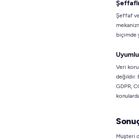
Şeffafl
Şeffaf ve
mekanizma
biçimde y
Uyumlu
Veri kor
değildir.
GDPR, CC
konularda
Sonu
Müşteri d