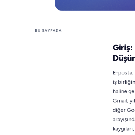
BU SAYFADA
Giriş
Düşün
E-posta, 
iş birliğ
haline ge
Gmail, yı
diğer Goo
arayışınd
kaygıları,