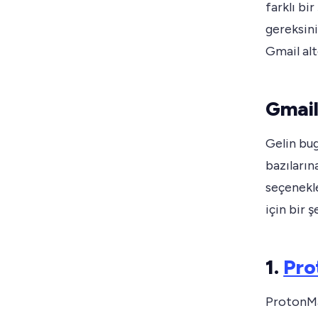
farklı bi
gereksin
Gmail alte
Gmail
Gelin bug
bazıların
seçenekle
için bir ş
1.
Pro
ProtonMai