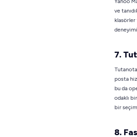
Yahoo Mai
ve tanıd
klasörler
deneyimi
7. Tut
Tutanota,
posta hiz
bu da ope
odaklı bi
bir seçim
8. Fas