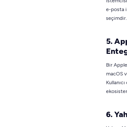
istemcisid
e-posta i
seçimdir.
5. Ap
Ente
Bir Apple
macOS ve
Kullanıcı
ekosistem
6. Ya