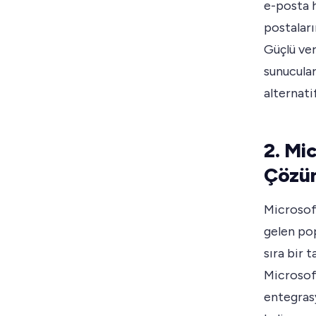
e-posta h
postaları
Güçlü ver
sunucular
alternati
2. Mi
Çözü
Microsoft
gelen pop
sıra bir 
Microsof
entegrasy