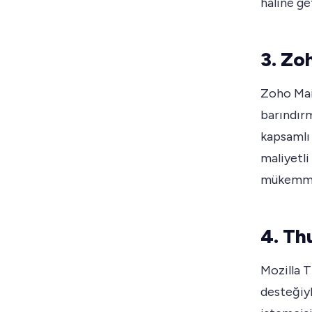
haline get
3. Zo
Zoho Mail
barındırm
kapsamlı 
maliyetli
mükemmel
4. Th
Mozilla T
desteğiyl