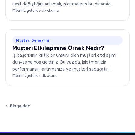
nasıl değiştiğini anlamak, işletmelerin bu dinamik
ortamda başarılı olabilmesi için kritik öneme sahip...
Metin Ögetürk
·
5
dk okuma
Müşteri Deneyimi
Müşteri Etkileşimine Örnek Nedir?
İş başarısının kritik bir unsuru olan müşteri etkileşimi
dünyasına hoş geldiniz. Bu yazıda, işletmenizin
performansını artırmanıza ve müşteri sadakatini
güçlendirmenize yardımcı olacak çeşitli müşteri
Metin Ögetürk
·
3
dk okuma
etkileşimi örneklerini ele alacağız…
Bloga dön