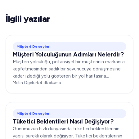
İlgili yazılar
Müşteri Deneyimi
Müşteri Yolculuğunun Adımları Nelerdir?
Müşteri yolculuğu, potansiyel bir müşterinin markanızı
keşfetmesinden sadık bir savunucuya dönüşmesine
kadar izlediği yolu gösteren bir yol haritasına
benzetilebilir. Pazarlama ve müşteri hizmetleri
Metin Ögetürk
·
4
dk okuma
stratejilerinizi etkili biçimde şekillendirmek için bu
yolculuğu kavramak şarttır…
Müşteri Deneyimi
Tüketici Beklentileri Nasıl Değişiyor?
Günümüzün hızlı dünyasında tüketici beklentilerinin
yapısı sürekli olarak değişiyor. Tüketici beklentilerinin