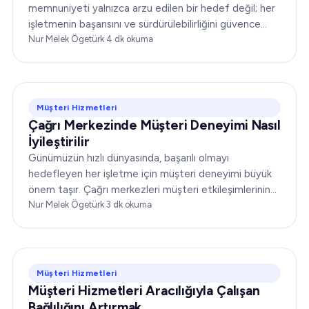
memnuniyeti yalnızca arzu edilen bir hedef değil; her
işletmenin başarısını ve sürdürülebilirliğini güvence
altına almada belirleyici bir unsurdur. Şirketler...
Nur Melek Ögetürk
·
4
dk okuma
Müşteri Hizmetleri
Çağrı Merkezinde Müşteri Deneyimi Nasıl
İyileştirilir
Günümüzün hızlı dünyasında, başarılı olmayı
hedefleyen her işletme için müşteri deneyimi büyük
önem taşır. Çağrı merkezleri müşteri etkileşimlerinin
ön cephesinde yer alır ve bu da operasyonlarını
Nur Melek Ögetürk
·
3
dk okuma
optimize etmeyi…
Müşteri Hizmetleri
Müşteri Hizmetleri Aracılığıyla Çalışan
Bağlılığını Artırmak