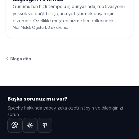
Günümüzün hızlı tempolu iş dünyasında, motivasyonu
yüksek ve bağlı bir iş gücü yetiştirmek başarı için
elzemdir. Özellikle müşteri hizmetleri rollerindeki
çalışan bağlılığı…
Nur Melek Ögetürk
·
3
dk okuma
Bloga dön
Başka sorunuz mu var?
Spechy hakkında yapay zeka özeti isteyin ve dilediğinizi
sorun