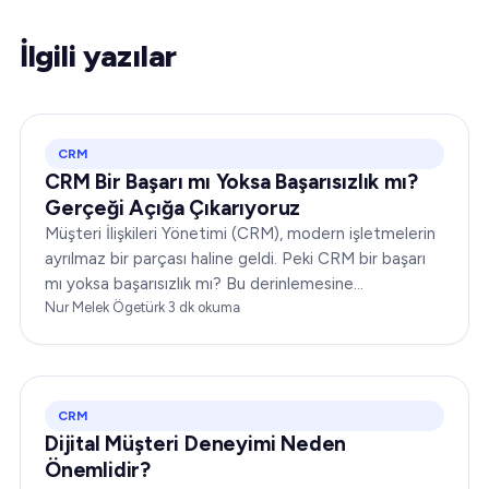
İlgili yazılar
CRM
CRM Bir Başarı mı Yoksa Başarısızlık mı?
Gerçeği Açığa Çıkarıyoruz
Müşteri İlişkileri Yönetimi (CRM), modern işletmelerin
ayrılmaz bir parçası haline geldi. Peki CRM bir başarı
mı yoksa başarısızlık mı? Bu derinlemesine
incelemede, size kapsamlı bir bakış açısı sunmak için
Nur Melek Ögetürk
·
3
dk okuma
CRM'nin dinamiklerini ele alacağız…
CRM
Dijital Müşteri Deneyimi Neden
Önemlidir?