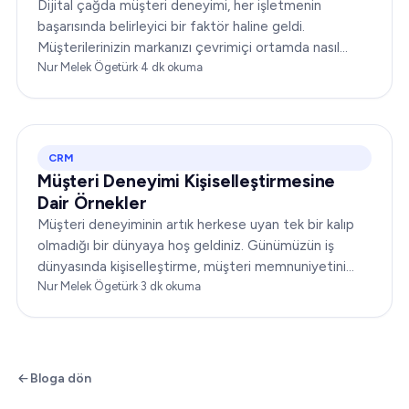
Dijital çağda müşteri deneyimi, her işletmenin
başarısında belirleyici bir faktör haline geldi.
Müşterilerinizin markanızı çevrimiçi ortamda nasıl
algıladığı ve markanızla nasıl etkileşime geçtiği,
Nur Melek Ögetürk
·
4
dk okuma
itibarınızı yükseltebilir ya da yerle bir edebilir...
CRM
Müşteri Deneyimi Kişiselleştirmesine
Dair Örnekler
Müşteri deneyiminin artık herkese uyan tek bir kalıp
olmadığı bir dünyaya hoş geldiniz. Günümüzün iş
dünyasında kişiselleştirme, müşteri memnuniyetini
dönüştürmenin anahtarıdır. Bu makale…
Nur Melek Ögetürk
·
3
dk okuma
Bloga dön