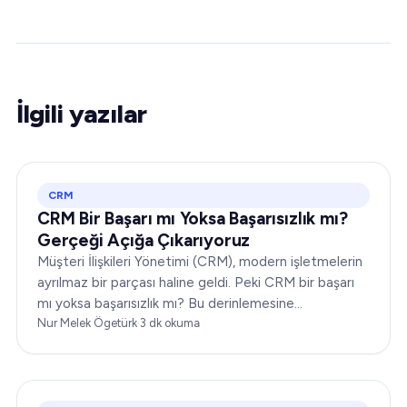
İlgili yazılar
CRM
CRM Bir Başarı mı Yoksa Başarısızlık mı?
Gerçeği Açığa Çıkarıyoruz
Müşteri İlişkileri Yönetimi (CRM), modern işletmelerin
ayrılmaz bir parçası haline geldi. Peki CRM bir başarı
mı yoksa başarısızlık mı? Bu derinlemesine
incelemede, size kapsamlı bir bakış açısı sunmak için
Nur Melek Ögetürk
·
3
dk okuma
CRM'nin dinamiklerini ele alacağız…