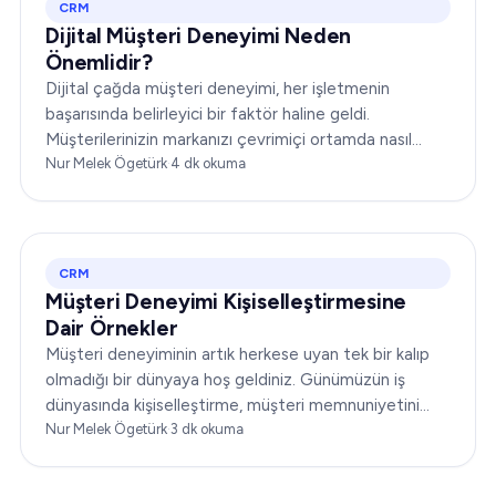
CRM
Dijital Müşteri Deneyimi Neden
Önemlidir?
Dijital çağda müşteri deneyimi, her işletmenin
başarısında belirleyici bir faktör haline geldi.
Müşterilerinizin markanızı çevrimiçi ortamda nasıl
algıladığı ve markanızla nasıl etkileşime geçtiği,
Nur Melek Ögetürk
·
4
dk okuma
itibarınızı yükseltebilir ya da yerle bir edebilir...
CRM
Müşteri Deneyimi Kişiselleştirmesine
Dair Örnekler
Müşteri deneyiminin artık herkese uyan tek bir kalıp
olmadığı bir dünyaya hoş geldiniz. Günümüzün iş
dünyasında kişiselleştirme, müşteri memnuniyetini
dönüştürmenin anahtarıdır. Bu makale…
Nur Melek Ögetürk
·
3
dk okuma